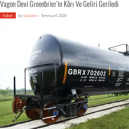
Vagon Devi Greenbrier’in Kârı Ve Geliri Geriledi
haber
by
railsistem
-
Temmuz 6, 2026