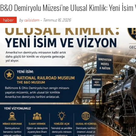
B&O Demiryolu Müzesi’ne Ulusal Kimlik: Yeni İsim 
haber
by
railsistem
-
Temmuz 16, 2026