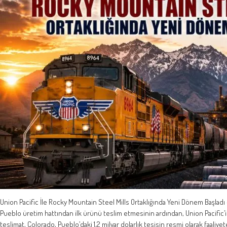
Union Pacific İle Rocky Mountain Steel Mills Ortaklığında Yeni Dönem Başladı 
Pueblo üretim hattından ilk ürünü teslim etmesinin ardından, Union Pacific’i
teslimat, Colorado, Pueblo’daki 1,2 milyar dolarlık tesisin resmi olarak faaliye