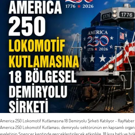
America 250 Lokomotif Kutlamasına 18 Demiryolu Şirketi Katılıyor - RayHaber
America 250 Lokomotif Kutlaması, demiryolu sektörünün en kapsamlı organiza
eyaletinin Spencer kentinde gerçekleştirilecek etkinliğe, 18 kısa hatlı ve bö