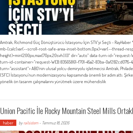
Amtrak, Richmond Güç Dönüştürücü İstasyonu İçin STV'yi Seçti - RayHaber 
mb-[calc(var(--scroll-root-safe-area-inset-bottom,0px)+var(--thread-resp
height)+min(200px,max(70px,20svh)))]" dir="auto" data-turn-id="request-
turn-id-container="request-WEB:83565861-f701-45a2-83ba-0af282cd0715-42
turn="assistant"> ABD’nin ulusal yolcu demiryolu işletmecisi Amtrak, Phil
(SFC) İstasyonu’nun modernizasyonu kapsamında önemli bir adım attı. Şirk
yönelik ön tasarım çalışmalarını yürütmek üzere mühendislik
Union Pacific İle Rocky Mountain Steel Mills Ortak
haber
by
railsistem
-
Temmuz 18, 2026