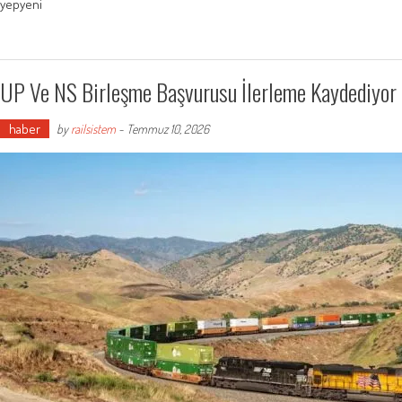
yepyeni
UP Ve NS Birleşme Başvurusu İlerleme Kaydediyor
haber
by
railsistem
-
Temmuz 10, 2026