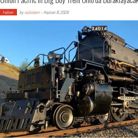
haber
by
railsistem
-
Haziran 8, 2026