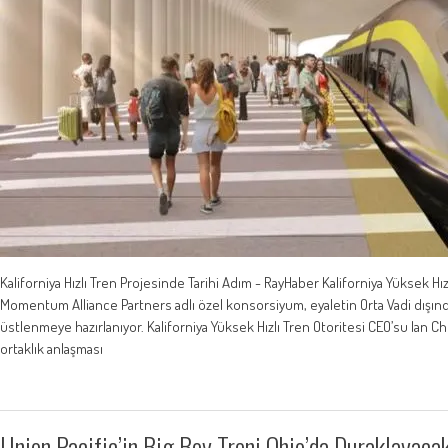
Kaliforniya Hızlı Tren Projesinde Tarihi Adım - RayHaber Kaliforniya Yüksek Hız
Momentum Alliance Partners adlı özel konsorsiyum, eyaletin Orta Vadi dışında
üstlenmeye hazırlanıyor. Kaliforniya Yüksek Hızlı Tren Otoritesi CEO’su Ian 
ortaklık anlaşması
Union Pacific’in Big Boy Treni Ohio’da Duraklayaca