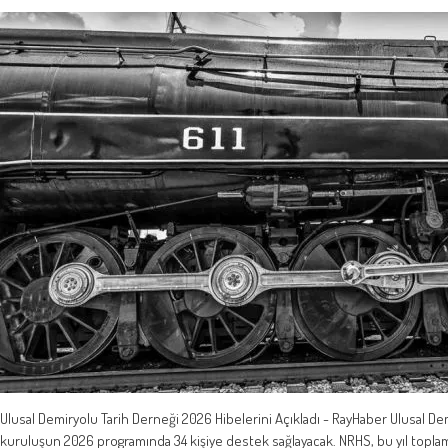
Ulusal Demiryolu Tarih Derneği 2026 Hibelerini Açıkladı - RayHaber Ulusal Dem
kuruluşun 2026 programında 34 kişiye destek sağlayacak. NRHS, bu yıl toplamd