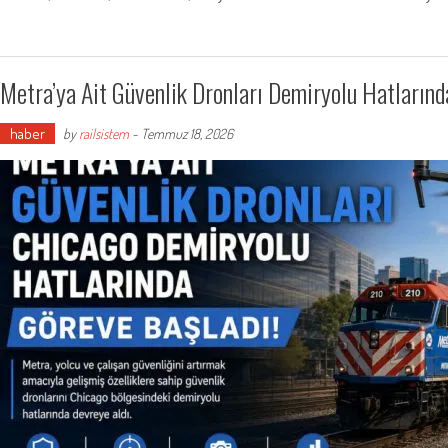
Metra’ya Ait Güvenlik Dronları Demiryolu Hatlarınd
haber
by
railsistem
-
Temmuz 18, 2026