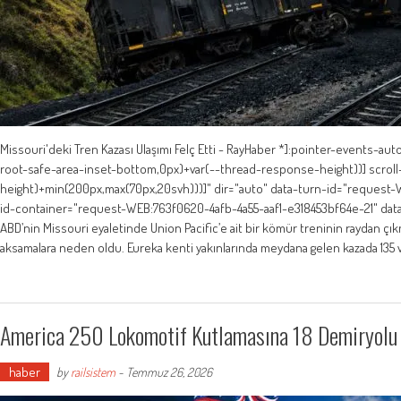
Missouri'deki Tren Kazası Ulaşımı Felç Etti - RayHaber *]:pointer-events-au
root-safe-area-inset-bottom,0px)+var(--thread-response-height))] scroll
height)+min(200px,max(70px,20svh)))]" dir="auto" data-turn-id="request-
id-container="request-WEB:763f0620-4afb-4a55-aaf1-e318453bf64e-21" data
ABD’nin Missouri eyaletinde Union Pacific’e ait bir kömür treninin raydan ç
aksamalara neden oldu. Eureka kenti yakınlarında meydana gelen kazada 135 v
America 250 Lokomotif Kutlamasına 18 Demiryolu Ş
haber
by
railsistem
-
Temmuz 26, 2026