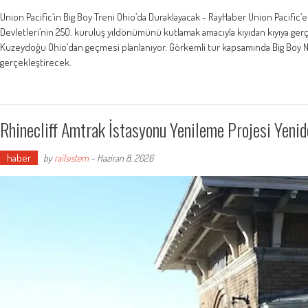
Union Pacific’in Big Boy Treni Ohio’da Duraklayacak - RayHaber Union Pacific’e
Devletleri’nin 250. kuruluş yıldönümünü kutlamak amacıyla kıyıdan kıyıya gerç
Kuzeydoğu Ohio’dan geçmesi planlanıyor. Görkemli tur kapsamında Big Boy No.
gerçekleştirecek.
Rhinecliff Amtrak İstasyonu Yenileme Projesi Yenid
haber
by
railsistem
-
Haziran 8, 2026