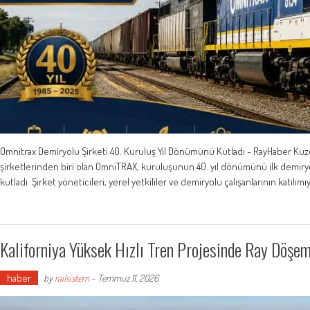
Omnitrax Demiryolu Şirketi 40. Kuruluş Yıl Dönümünü Kutladı - RayHaber Kuz
şirketlerinden biri olan OmniTRAX, kuruluşunun 40. yıl dönümünü ilk demiryol
kutladı. Şirket yöneticileri, yerel yetkililer ve demiryolu çalışanlarının katılı
Kaliforniya Yüksek Hızlı Tren Projesinde Ray Döşe
haber
by
railsistem
-
Temmuz 11, 2026