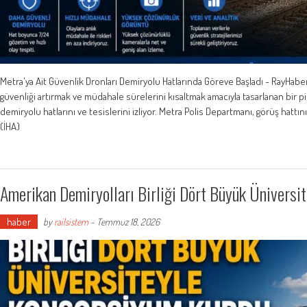
Metra'ya Ait Güvenlik Dronları Demiryolu Hatlarında Göreve Başladı - RayHaber M
güvenliği artırmak ve müdahale sürelerini kısaltmak amacıyla tasarlanan bir 
demiryolu hatlarını ve tesislerini izliyor. Metra Polis Departmanı, görüş hatt
(İHA)
Amerikan Demiryolları Birliği Dört Büyük Üniversi
haber
by
railsistem
-
Temmuz 18, 2026