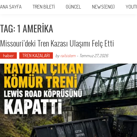
ANA SAYFA
TREN BİLETİ
GÜNCEL
NEWS(ENG)
YOUT
TAG: 1 AMERIKA
Missouri’deki Tren Kazası Ulaşımı Felç Etti
haber
TREN KAZALARI
by
railsistem
-
Temmuz 27, 2026