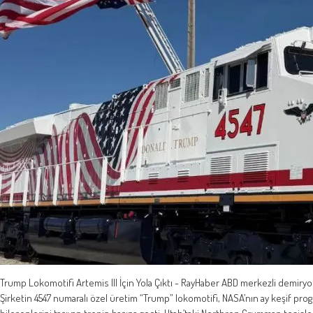
Trump Lokomotifi Artemis III İçin Yola Çıktı - RayHaber ABD merkezli demiryolu 
Şirketin 4547 numaralı özel üretim “Trump” lokomotifi, NASA’nın ay keşif progr