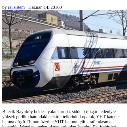
by
railsistem
-
Haziran 14, 2016
0
Bilecik Bayırköy beldesi yakınlarında, şiddetli rüzgar nedeniyle
yüksek gerilim hattındaki elektrik tellerinin koparak, YHT katener
hattına düştü. Bunun üzerine YHT hattının çift taraflı ulaşıma
kapatıldı. Meydana gelen olayın ardından İstanbul-Eskişehir hat