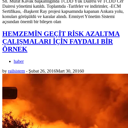
Sn. Murat Kavak başkanlığında TCDD Yük Dairesi ve TCDD Cer
Dairesi yönetimi katıldı. Toplantıda -Tarifeler ve indirimler, -ECM
Sertifikası, -Başkent Ray projesi kapsamında kapanan Ankara yolu,
konuları görüşüldü ve karalar alındı. Emniyet Yönetim Sistemi
açısından önemli bir bileşen olan
HEMZEMİN GEÇİT RİSK AZALTMA
ÇALIŞMALARI İÇİN FAYDALI BİR
ÖRNEK
haber
by
railsistem
-
Şubat 26, 2016
Mart 30, 2016
0