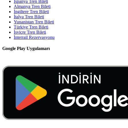
İspanya Tren Bileti
Almanya Tren Bileti
İngiltere Tren Bileti
İtalya Tren Bileti
Yunanistan Tren Bileti
Türkiye Tren Bileti
İsviçre Tren Bileti
İnterrail Rezervasyonu
Google Play Uygulamarı