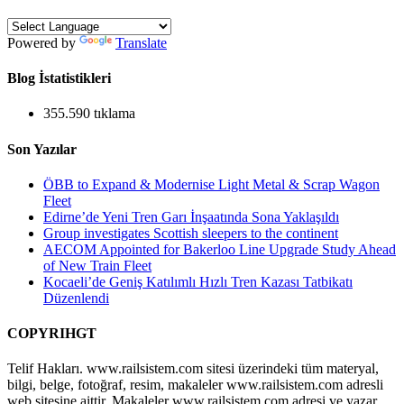
Powered by
Translate
Blog İstatistikleri
355.590 tıklama
Son Yazılar
ÖBB to Expand & Modernise Light Metal & Scrap Wagon
Fleet
Edirne’de Yeni Tren Garı İnşaatında Sona Yaklaşıldı
Group investigates Scottish sleepers to the continent
AECOM Appointed for Bakerloo Line Upgrade Study Ahead
of New Train Fleet
Kocaeli’de Geniş Katılımlı Hızlı Tren Kazası Tatbikatı
Düzenlendi
COPYRIHGT
Telif Hakları. www.railsistem.com sitesi üzerindeki tüm materyal,
bilgi, belge, fotoğraf, resim, makaleler www.railsistem.com adresli
web sitesine aittir. Makaleler www.railsistem.com adresi ve yazar