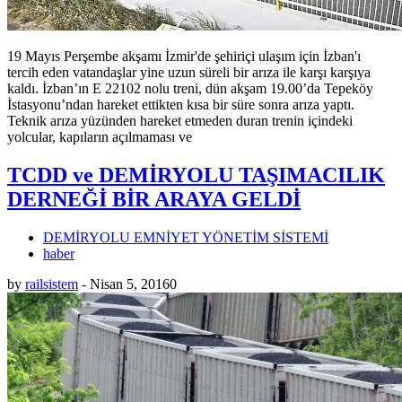
19 Mayıs Perşembe akşamı İzmir'de şehiriçi ulaşım için İzban'ı
tercih eden vatandaşlar yine uzun süreli bir arıza ile karşı karşıya
kaldı. İzban’ın E 22102 nolu treni, dün akşam 19.00’da Tepeköy
İstasyonu’ndan hareket ettikten kısa bir süre sonra arıza yaptı.
Teknik arıza yüzünden hareket etmeden duran trenin içindeki
yolcular, kapıların açılmaması ve
TCDD ve DEMİRYOLU TAŞIMACILIK
DERNEĞİ BİR ARAYA GELDİ
DEMİRYOLU EMNİYET YÖNETİM SİSTEMİ
haber
by
railsistem
-
Nisan 5, 2016
0