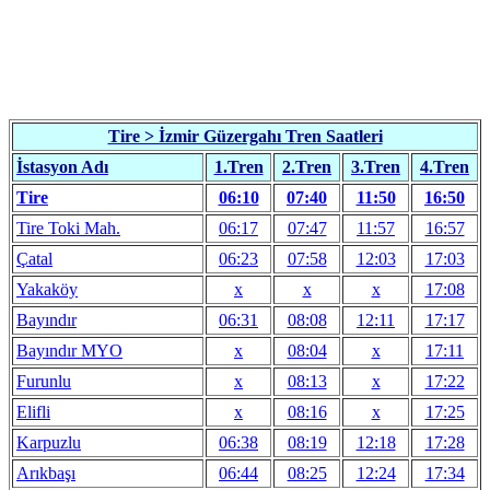
Tire > İzmir Güzergahı Tren Saatleri
İstasyon Adı
1.Tren
2
.Tren
3.Tren
4.Tren
Tire
06:10
07:40
11:50
16:50
Tire Toki Mah.
06:17
07:47
11:57
16:57
Çatal
06:23
07:58
12:03
17:03
Yakaköy
x
x
x
17:08
Bayındır
06:31
08:08
12:11
17:17
Bayındır MYO
x
08:04
x
17:11
Furunlu
x
08:13
x
17:22
Elifli
x
08:16
x
17:25
Karpuzlu
06:38
08:19
12:18
17:28
Arıkbaşı
06:44
08:25
12:24
17:34