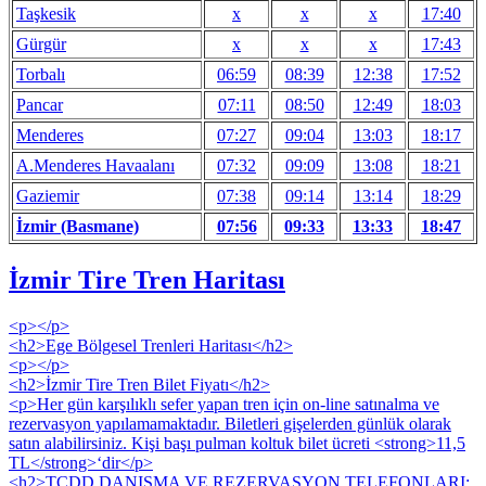
Taşkesik
x
x
x
17:40
Gürgür
x
x
x
17:43
Torbalı
06:59
08:39
12:38
17:52
Pancar
07:11
08:50
12:49
18:03
Menderes
07:27
09:04
13:03
18:17
A.Menderes Havaalanı
07:32
09:09
13:08
18:21
Gaziemir
07:38
09:14
13:14
18:29
İzmir (Basmane)
07:56
09:33
13:33
18:47
İzmir Tire Tren Haritası
<p>
</p>
<h2>Ege Bölgesel Trenleri Haritası</h2>
<p></p>
<h2>İzmir Tire Tren Bilet Fiyatı</h2>
<p>Her gün karşılıklı sefer yapan tren için on-line satınalma ve
rezervasyon yapılamamaktadır. Biletleri gişelerden günlük olarak
satın alabilirsiniz. Kişi başı pulman koltuk bilet ücreti <strong>11,5
TL</strong>‘dir</p>
<h2>TCDD DANIŞMA VE REZERVASYON TELEFONLARI: