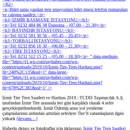
</h2>
<p>Bilet satışı yapılan tren istasyonları bilet gişesi telefon numaraları
ve çalışma saatleri.</p>
<h3>İZMİR BASMANE İSTASYONU:</h3>
<p>Tel: 0232 484 86 38 Danışma – (07.00 – 21.30)</p>
<h3>BAYINDIR İSTASYONU:</h3>
<p>Tel: 0232 581 30 56 – (05.45 – 20.45)</p>
<h3>TORBALI İSTASYONU:</h3>
<p>Tel: 0232 856 16 30 – (06.00 – 21.30)</p>
<h3>TİRE İSTASYONU</h3>
<p>Tel: 0232 512 15 25 – (05.00 – 18.30)</p> ” data-medium-
file=”https://i1.wp.com/rayhaber.com/wp-
content/uploads/2019/10/Izmir-Tire-Tren-Haritasi.png?
fit=240%2C135&ssl=1″ data-large-
file=”https://i1.wp.com/rayhaber.com/wp-
content/uploads/2019/10/Izmir-Tire-Tren-Haritasi.png?
fit=678%2C381&ssl=1″ />
İzmir Tire Tren Saatleri ve Haritası 2019 : TCDD Taşımacılık A.Ş.
tarafından İzmir Tire arasında her gün karşılıklı olarak 4 sefer
gerçekleştirilmektedir. İzmir Ödemiş arası yol yenileme
çalışmalarının ardından artırılan seferlere Tire’li vatandaşların ilgisi
yüksek
[devamı…]
Haberin detayı ve fotoğraflar için tıklayınız:
İzmir Tire Tren Saatleri