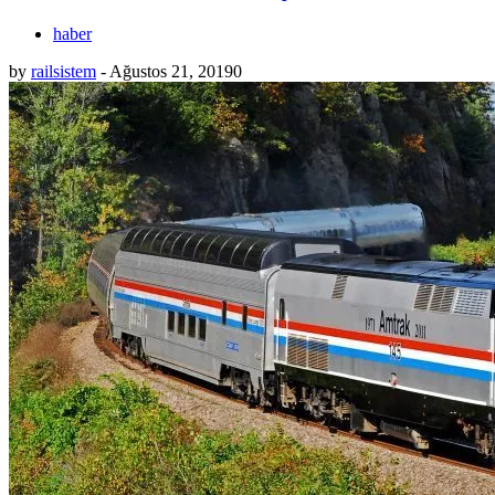
haber
by
railsistem
-
Ağustos 21, 2019
0