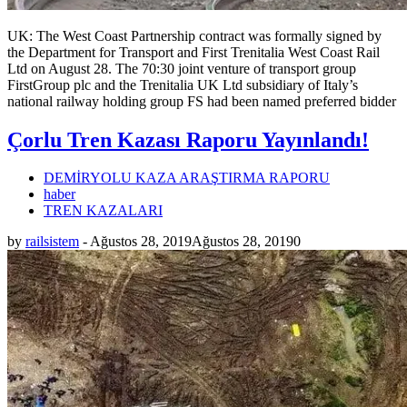
UK: The West Coast Partnership contract was formally signed by
the Department for Transport and First Trenitalia West Coast Rail
Ltd on August 28. The 70:30 joint venture of transport group
FirstGroup plc and the Trenitalia UK Ltd subsidiary of Italy’s
national railway holding group FS had been named preferred bidder
Çorlu Tren Kazası Raporu Yayınlandı!
DEMİRYOLU KAZA ARAŞTIRMA RAPORU
haber
TREN KAZALARI
by
railsistem
-
Ağustos 28, 2019
Ağustos 28, 2019
0