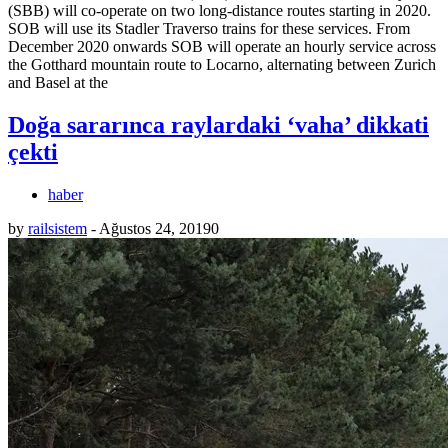
(SBB) will co-operate on two long-distance routes starting in 2020.
SOB will use its Stadler Traverso trains for these services. From
December 2020 onwards SOB will operate an hourly service across
the Gotthard mountain route to Locarno, alternating between Zurich
and Basel at the
Doğa sararınca raylardaki ‘vaha’ dikkati
çekti
haber
by
railsistem
-
Ağustos 24, 2019
0