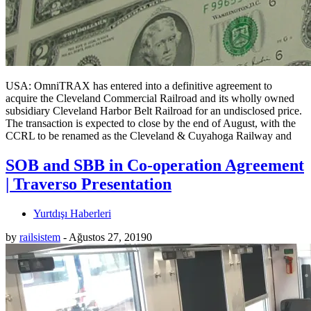
USA: OmniTRAX has entered into a definitive agreement to
acquire the Cleveland Commercial Railroad and its wholly owned
subsidiary Cleveland Harbor Belt Railroad for an undisclosed price.
The transaction is expected to close by the end of August, with the
CCRL to be renamed as the Cleveland & Cuyahoga Railway and
SOB and SBB in Co-operation Agreement
| Traverso Presentation
Yurtdışı Haberleri
by
railsistem
-
Ağustos 27, 2019
0