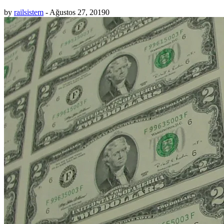
by
railsistem
-
Ağustos 27, 2019
0