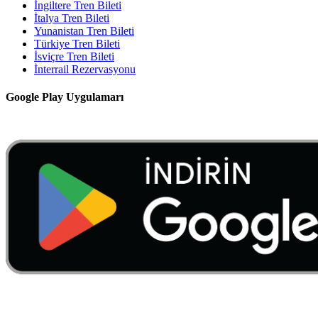
İngiltere Tren Bileti
İtalya Tren Bileti
Yunanistan Tren Bileti
Türkiye Tren Bileti
İsviçre Tren Bileti
İnterrail Rezervasyonu
Google Play Uygulamarı