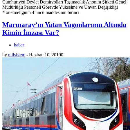
Cumhuriyeti Devlet Demiryolları Taşımacılık Anonim Şirketi Genel
Müdürlüğü Personeli Görevde Yükselme ve Unvan Değişikliği
Yönetmeliğinin 4 üncü maddesinin birinci
Marmaray’ın Yatan Vagonlarının Altında
Kimin İmzası Var?
haber
by
railsistem
-
Haziran 10, 2019
0