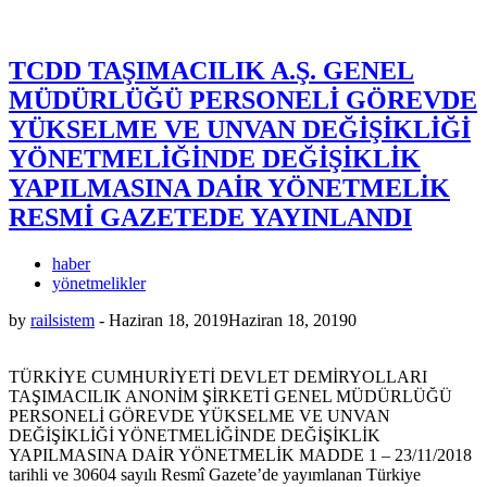
TCDD TAŞIMACILIK A.Ş. GENEL
MÜDÜRLÜĞÜ PERSONELİ GÖREVDE
YÜKSELME VE UNVAN DEĞİŞİKLİĞİ
YÖNETMELİĞİNDE DEĞİŞİKLİK
YAPILMASINA DAİR YÖNETMELİK
RESMİ GAZETEDE YAYINLANDI
haber
yönetmelikler
by
railsistem
-
Haziran 18, 2019
Haziran 18, 2019
0
TÜRKİYE CUMHURİYETİ DEVLET DEMİRYOLLARI
TAŞIMACILIK ANONİM ŞİRKETİ GENEL MÜDÜRLÜĞÜ
PERSONELİ GÖREVDE YÜKSELME VE UNVAN
DEĞİŞİKLİĞİ YÖNETMELİĞİNDE DEĞİŞİKLİK
YAPILMASINA DAİR YÖNETMELİK MADDE 1 – 23/11/2018
tarihli ve 30604 sayılı Resmî Gazete’de yayımlanan Türkiye