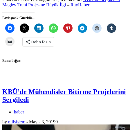
Maglev Treni Projesine Büyük İlgi
–
RayHaber
Paylaşmak Güzeldir...
Daha fazla
Bunu beğen:
KBÜ’de Mühendisler Bitirme Projelerini
Sergiledi
haber
by
railsistem
-
Mayıs 3, 2019
0