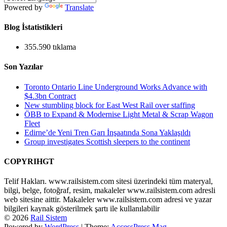
Powered by
Translate
Blog İstatistikleri
355.590 tıklama
Son Yazılar
Toronto Ontario Line Underground Works Advance with
$4.3bn Contract
New stumbling block for East West Rail over staffing
ÖBB to Expand & Modernise Light Metal & Scrap Wagon
Fleet
Edirne’de Yeni Tren Garı İnşaatında Sona Yaklaşıldı
Group investigates Scottish sleepers to the continent
COPYRIHGT
Telif Hakları. www.railsistem.com sitesi üzerindeki tüm materyal,
bilgi, belge, fotoğraf, resim, makaleler www.railsistem.com adresli
web sitesine aittir. Makaleler www.railsistem.com adresi ve yazar
bilgileri kaynak gösterilmek şartı ile kullanılabilir
© 2026
Rail Sistem
Powered by
WordPress
| Theme:
AccessPress Mag