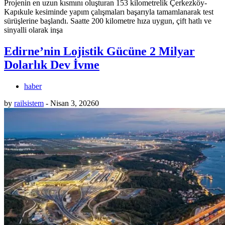
Projenin en uzun kısmını oluşturan 153 kilometrelik Çerkezköy-
Kapıkule kesiminde yapım çalışmaları başarıyla tamamlanarak test
sürüşlerine başlandı. Saatte 200 kilometre hıza uygun, çift hatlı ve
sinyalli olarak inşa
Edirne’nin Lojistik Gücüne 2 Milyar
Dolarlık Dev İvme
haber
by
railsistem
-
Nisan 3, 2026
0