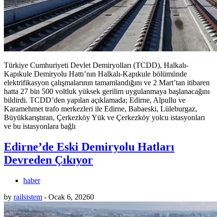
Türkiye Cumhuriyeti Devlet Demiryolları (TCDD), Halkalı-
Kapıkule Demiryolu Hattı’nın Halkalı-Kapıkule bölümünde
elektrifikasyon çalışmalarının tamamlandığını ve 2 Mart’tan itibaren
hatta 27 bin 500 voltluk yüksek gerilim uygulanmaya başlanacağını
bildirdi. TCDD’den yapılan açıklamada; Edirne, Alpullu ve
Karamehmet trafo merkezleri ile Edirne, Babaeski, Lüleburgaz,
Büyükkarıştıran, Çerkezköy Yük ve Çerkezköy yolcu istasyonları
ve bu istasyonlara bağlı
Edirne’de Eski Demiryolu Hatları
Devreden Çıkıyor
haber
by
railsistem
-
Ocak 6, 2026
0