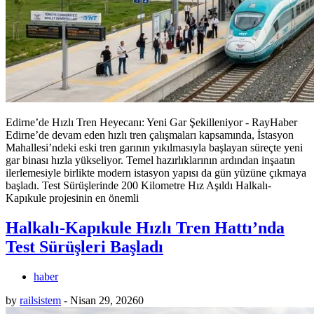
Edirne’de Hızlı Tren Heyecanı: Yeni Gar Şekilleniyor - RayHaber
Edirne’de devam eden hızlı tren çalışmaları kapsamında, İstasyon
Mahallesi’ndeki eski tren garının yıkılmasıyla başlayan süreçte yeni
gar binası hızla yükseliyor. Temel hazırlıklarının ardından inşaatın
ilerlemesiyle birlikte modern istasyon yapısı da gün yüzüne çıkmaya
başladı. Test Sürüşlerinde 200 Kilometre Hız Aşıldı Halkalı-
Kapıkule projesinin en önemli
Halkalı-Kapıkule Hızlı Tren Hattı’nda
Test Sürüşleri Başladı
haber
by
railsistem
-
Nisan 29, 2026
0