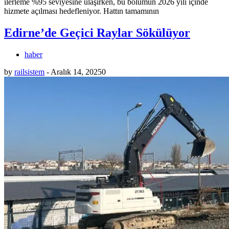
ilerleme %95 seviyesine ulaşırken, bu bölümün 2026 yılı içinde
hizmete açılması hedefleniyor. Hattın tamamının
Edirne’de Geçici Raylar Sökülüyor
haber
by
railsistem
-
Aralık 14, 2025
0