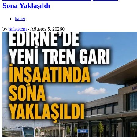
Sona Yaklaşıldı
haber
by
railsistem
-
Ağustos 5, 2026
0