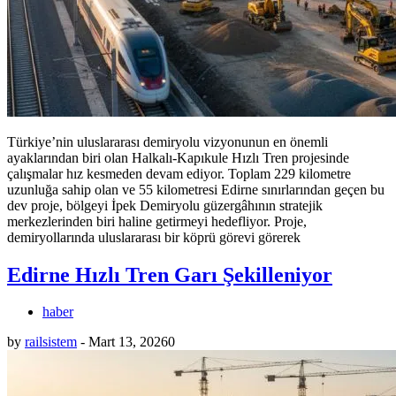
Türkiye’nin uluslararası demiryolu vizyonunun en önemli
ayaklarından biri olan Halkalı-Kapıkule Hızlı Tren projesinde
çalışmalar hız kesmeden devam ediyor. Toplam 229 kilometre
uzunluğa sahip olan ve 55 kilometresi Edirne sınırlarından geçen bu
dev proje, bölgeyi İpek Demiryolu güzergâhının stratejik
merkezlerinden biri haline getirmeyi hedefliyor. Proje,
demiryollarında uluslararası bir köprü görevi görerek
Edirne Hızlı Tren Garı Şekilleniyor
haber
by
railsistem
-
Mart 13, 2026
0