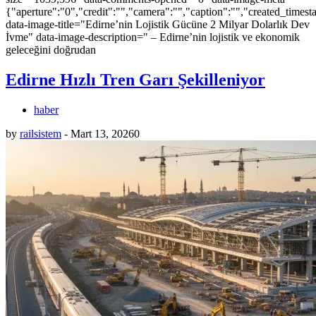
{"aperture":"0","credit":"","camera":"","caption":"","created_timesta
data-image-title="Edirne’nin Lojistik Gücüne 2 Milyar Dolarlık Dev
İvme" data-image-description=" – Edirne’nin lojistik ve ekonomik
geleceğini doğrudan
Edirne Hızlı Tren Garı Şekilleniyor
haber
by
railsistem
-
Mart 13, 2026
0