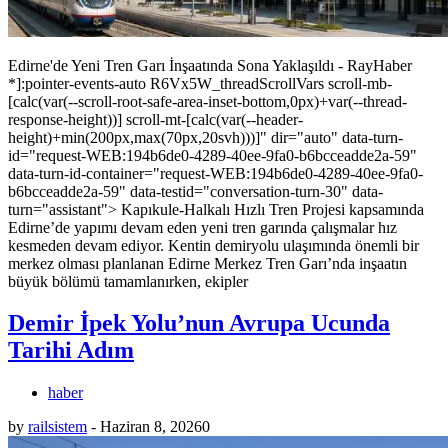
Edirne'de Yeni Tren Garı İnşaatında Sona Yaklaşıldı - RayHaber
*]:pointer-events-auto R6Vx5W_threadScrollVars scroll-mb-
[calc(var(--scroll-root-safe-area-inset-bottom,0px)+var(--thread-
response-height))] scroll-mt-[calc(var(--header-
height)+min(200px,max(70px,20svh)))]" dir="auto" data-turn-
id="request-WEB:194b6de0-4289-40ee-9fa0-b6bcceadde2a-59"
data-turn-id-container="request-WEB:194b6de0-4289-40ee-9fa0-
b6bcceadde2a-59" data-testid="conversation-turn-30" data-
turn="assistant"> Kapıkule-Halkalı Hızlı Tren Projesi kapsamında
Edirne’de yapımı devam eden yeni tren garında çalışmalar hız
kesmeden devam ediyor. Kentin demiryolu ulaşımında önemli bir
merkez olması planlanan Edirne Merkez Tren Garı’nda inşaatın
büyük bölümü tamamlanırken, ekipler
Demir İpek Yolu’nun Avrupa Ucunda
Tarihi Adım
haber
by
railsistem
-
Haziran 8, 2026
0