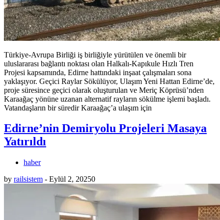
Türkiye-Avrupa Birliği iş birliğiyle yürütülen ve önemli bir
uluslararası bağlantı noktası olan Halkalı-Kapıkule Hızlı Tren
Projesi kapsamında, Edirne hattındaki inşaat çalışmaları sona
yaklaşıyor. Geçici Raylar Sökülüyor, Ulaşım Yeni Hattan Edirne’de,
proje süresince geçici olarak oluşturulan ve Meriç Köprüsü’nden
Karaağaç yönüne uzanan alternatif rayların sökülme işlemi başladı.
Vatandaşların bir süredir Karaağaç’a ulaşım için
Edirne’nin Demiryolu Projeleri Masaya
Yatırıldı
haber
by
railsistem
-
Eylül 2, 2025
0