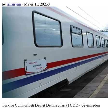
by
railsistem
-
Mayıs 11, 2025
0
Türkiye Cumhuriyeti Devlet Demiryolları (TCDD), devam eden