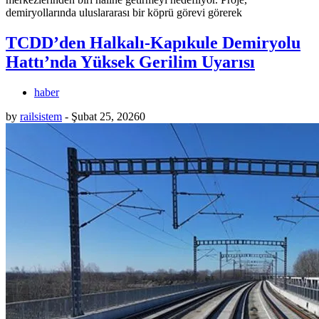
demiryollarında uluslararası bir köprü görevi görerek
TCDD’den Halkalı-Kapıkule Demiryolu
Hattı’nda Yüksek Gerilim Uyarısı
haber
by
railsistem
-
Şubat 25, 2026
0