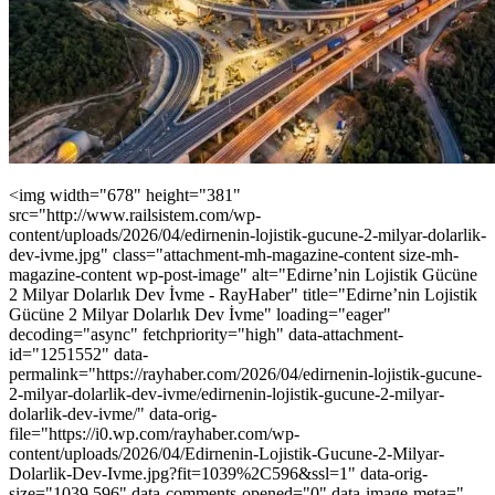
<img width="678" height="381"
src="http://www.railsistem.com/wp-
content/uploads/2026/04/edirnenin-lojistik-gucune-2-milyar-dolarlik-
dev-ivme.jpg" class="attachment-mh-magazine-content size-mh-
magazine-content wp-post-image" alt="Edirne’nin Lojistik Gücüne
2 Milyar Dolarlık Dev İvme - RayHaber" title="Edirne’nin Lojistik
Gücüne 2 Milyar Dolarlık Dev İvme" loading="eager"
decoding="async" fetchpriority="high" data-attachment-
id="1251552" data-
permalink="https://rayhaber.com/2026/04/edirnenin-lojistik-gucune-
2-milyar-dolarlik-dev-ivme/edirnenin-lojistik-gucune-2-milyar-
dolarlik-dev-ivme/" data-orig-
file="https://i0.wp.com/rayhaber.com/wp-
content/uploads/2026/04/Edirnenin-Lojistik-Gucune-2-Milyar-
Dolarlik-Dev-Ivme.jpg?fit=1039%2C596&ssl=1" data-orig-
size="1039,596" data-comments-opened="0" data-image-meta="