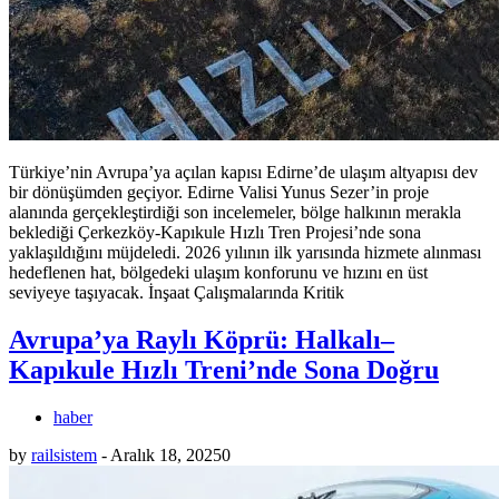
Türkiye’nin Avrupa’ya açılan kapısı Edirne’de ulaşım altyapısı dev
bir dönüşümden geçiyor. Edirne Valisi Yunus Sezer’in proje
alanında gerçekleştirdiği son incelemeler, bölge halkının merakla
beklediği Çerkezköy-Kapıkule Hızlı Tren Projesi’nde sona
yaklaşıldığını müjdeledi. 2026 yılının ilk yarısında hizmete alınması
hedeflenen hat, bölgedeki ulaşım konforunu ve hızını en üst
seviyeye taşıyacak. İnşaat Çalışmalarında Kritik
Avrupa’ya Raylı Köprü: Halkalı–
Kapıkule Hızlı Treni’nde Sona Doğru
haber
by
railsistem
-
Aralık 18, 2025
0