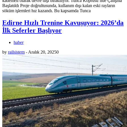
kademeli olarak devre dışı bırakılıyor. Tunca Köprüsü’nde Çalışma
Başlatıldı Proje doğrultusunda, kullanım dışı kalan eski rayların
söküm işlemleri hız kazandı. Bu kapsamda Tunca
Edirne Hızlı Trenine Kavuşuyor: 2026’da
İlk Seferler Başlıyor
haber
by
railsistem
-
Aralık 20, 2025
0