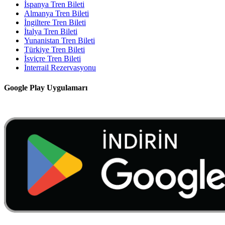
İspanya Tren Bileti
Almanya Tren Bileti
İngiltere Tren Bileti
İtalya Tren Bileti
Yunanistan Tren Bileti
Türkiye Tren Bileti
İsviçre Tren Bileti
İnterrail Rezervasyonu
Google Play Uygulamarı