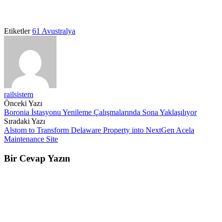
Etiketler
61 Avustralya
railsistem
Post
Önceki Yazı
Boronia İstasyonu Yenileme Çalışmalarında Sona Yaklaşılıyor
navigation
Sıradaki Yazı
Alstom to Transform Delaware Property into NextGen Acela
Maintenance Site
Bir Cevap Yazın