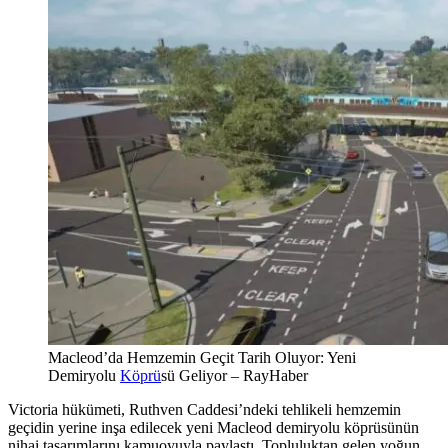
Macleod’da Hemzemin Geçit Tarih Oluyor: Yeni
Demiryolu
Köprü
sü Geliyor – RayHaber
Victoria hükümeti, Ruthven Caddesi’ndeki tehlikeli hemzemin
geçidin yerine inşa edilecek yeni Macleod demiryolu köprüsünün
nihai tasarımlarını kamuoyuyla paylaştı. Topluluktan gelen yoğun