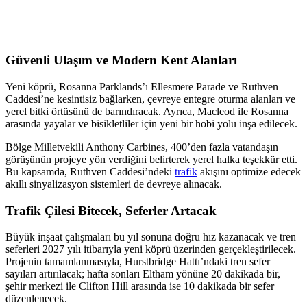
Güvenli Ulaşım ve Modern Kent Alanları
Yeni köprü, Rosanna Parklands’ı Ellesmere Parade ve Ruthven
Caddesi’ne kesintisiz bağlarken, çevreye entegre oturma alanları ve
yerel bitki örtüsünü de barındıracak. Ayrıca, Macleod ile Rosanna
arasında yayalar ve bisikletliler için yeni bir hobi yolu inşa edilecek.
Bölge Milletvekili Anthony Carbines, 400’den fazla vatandaşın
görüşünün projeye yön verdiğini belirterek yerel halka teşekkür etti.
Bu kapsamda, Ruthven Caddesi’ndeki
trafik
akışını optimize edecek
akıllı sinyalizasyon sistemleri de devreye alınacak.
Trafik Çilesi Bitecek, Seferler Artacak
Büyük inşaat çalışmaları bu yıl sonuna doğru hız kazanacak ve tren
seferleri 2027 yılı itibarıyla yeni köprü üzerinden gerçekleştirilecek.
Projenin tamamlanmasıyla, Hurstbridge Hattı’ndaki tren sefer
sayıları artırılacak; hafta sonları Eltham yönüne 20 dakikada bir,
şehir merkezi ile Clifton Hill arasında ise 10 dakikada bir sefer
düzenlenecek.