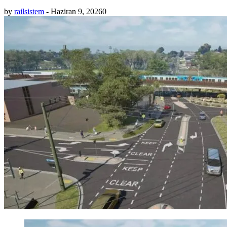
by
railsistem
-
Haziran 9, 2026
0