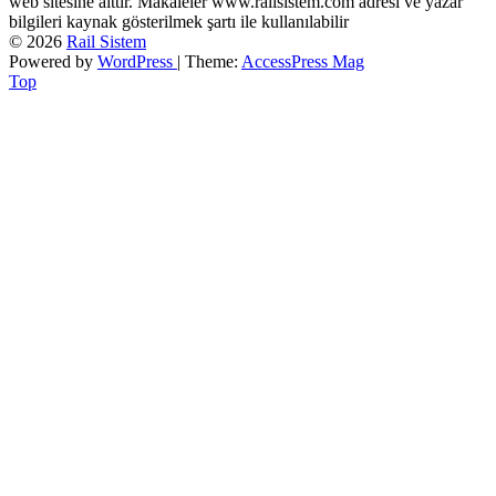
web sitesine aittir. Makaleler www.railsistem.com adresi ve yazar
bilgileri kaynak gösterilmek şartı ile kullanılabilir
© 2026
Rail Sistem
Powered by
WordPress
| Theme:
AccessPress Mag
Top