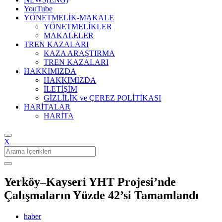
YouTube
YÖNETMELİK-MAKALE
YÖNETMELİKLER
MAKALELER
TREN KAZALARI
KAZA ARAŞTIRMA
TREN KAZALARI
HAKKIMIZDA
HAKKIMIZDA
İLETİŞİM
GİZLİLİK ve ÇEREZ POLİTİKASI
HARİTALAR
HARİTA
X
Search
for:
Yerköy–Kayseri YHT Projesi’nde
Çalışmaların Yüzde 42’si Tamamlandı
haber