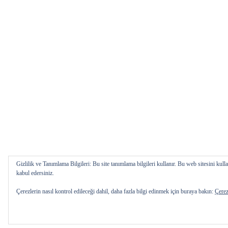
Gizlilik ve Tanımlama Bilgileri: Bu site tanımlama bilgileri kullanır. Bu web sitesini k
kabul edersiniz.
Çerezlerin nasıl kontrol edileceği dahil, daha fazla bilgi edinmek için buraya bakın:
Çerez