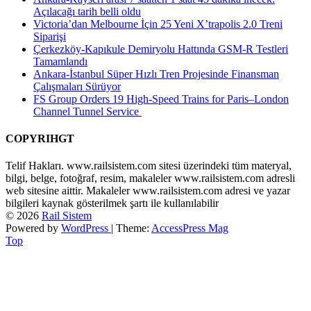
Açılacağı tarih belli oldu
Victoria’dan Melbourne İçin 25 Yeni X’trapolis 2.0 Treni
Siparişi
Çerkezköy-Kapıkule Demiryolu Hattında GSM-R Testleri
Tamamlandı
Ankara-İstanbul Süper Hızlı Tren Projesinde Finansman
Çalışmaları Sürüyor
FS Group Orders 19 High-Speed Trains for Paris–London
Channel Tunnel Service
COPYRIHGT
Telif Hakları. www.railsistem.com sitesi üzerindeki tüm materyal,
bilgi, belge, fotoğraf, resim, makaleler www.railsistem.com adresli
web sitesine aittir. Makaleler www.railsistem.com adresi ve yazar
bilgileri kaynak gösterilmek şartı ile kullanılabilir
© 2026
Rail Sistem
Powered by
WordPress
| Theme:
AccessPress Mag
Top