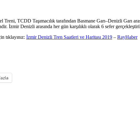
el Treni, TCDD Taşımacılık tarafından Basmane Garı–Denizli Garı ar
endir. İzmir Denizli arasında her gün karşılıklı olarak 6 sefer gerçekleşti
in tıklayınız:
İzmir Denizli Tren Saatleri ve Haritası 2019
–
RayHaber
fazla