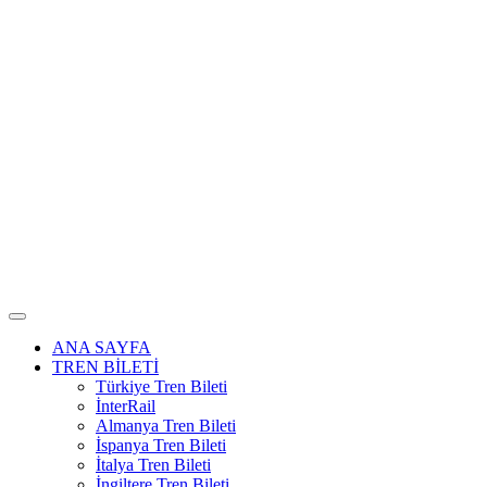
ANA SAYFA
TREN BİLETİ
Türkiye Tren Bileti
İnterRail
Almanya Tren Bileti
İspanya Tren Bileti
İtalya Tren Bileti
İngiltere Tren Bileti