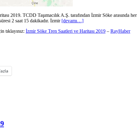
itası 2019. TCDD Taşımacılık A.Ş. tarafından İzmir Söke arasında her gü
üresi 2 saat 15 dakikadır. İzmir
[devamı…]
in tıklayınız:
İzmir Söke Tren Saatleri ve Haritası 2019
–
RayHaber
fazla
19