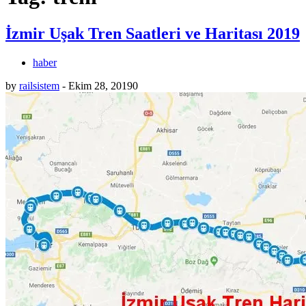
İzmir Uşak Tren Saatleri ve Haritası 2019
haber
by
railsistem
-
Ekim 28, 2019
0