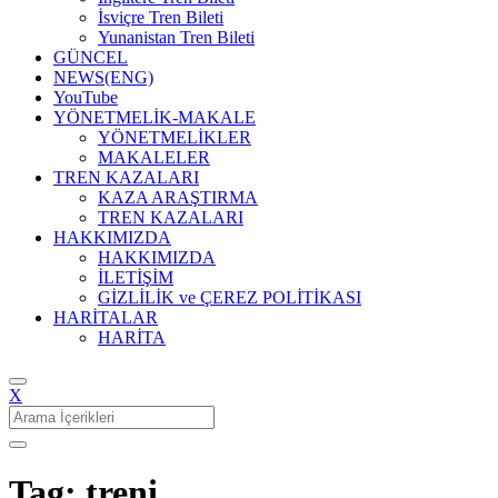
İsviçre Tren Bileti
Yunanistan Tren Bileti
GÜNCEL
NEWS(ENG)
YouTube
YÖNETMELİK-MAKALE
YÖNETMELİKLER
MAKALELER
TREN KAZALARI
KAZA ARAŞTIRMA
TREN KAZALARI
HAKKIMIZDA
HAKKIMIZDA
İLETİŞİM
GİZLİLİK ve ÇEREZ POLİTİKASI
HARİTALAR
HARİTA
X
Search
for:
Tag: treni