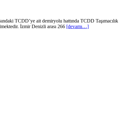
asındaki TCDD’ye ait demiryolu hattında TCDD Taşımacılık
rilmektedir. İzmir Denizli arası 266
[devamı…]