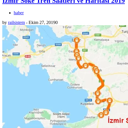
İzmir Söke Tren Saatleri ve Haritası 2019
haber
by
railsistem
-
Ekim 27, 2019
0