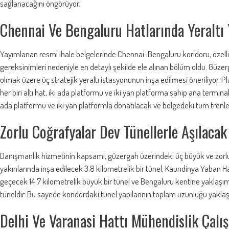
sağlanacağını öngörüyor.
Chennai Ve Bengaluru Hatlarında Yeraltı 
Yayımlanan resmi ihale belgelerinde Chennai-Bengaluru koridoru, özellikl
gereksinimleri nedeniyle en detaylı şekilde ele alınan bölüm oldu. Güze
olmak üzere üç stratejik yeraltı istasyonunun inşa edilmesi öneriliyor. 
her biri altı hat, iki ada platformu ve iki yan platforma sahip ana terminal
ada platformu ve iki yan platformla donatılacak ve bölgedeki tüm tren
Zorlu Coğrafyalar Dev Tünellerle Aşılacak
Danışmanlık hizmetinin kapsamı, güzergah üzerindeki üç büyük ve zorlu t
yakınlarında inşa edilecek 3.8 kilometrelik bir tünel, Kaundinya Yaban H
geçecek 14.7 kilometrelik büyük bir tünel ve Bengaluru kentine yaklaşı
tüneldir. Bu sayede koridordaki tünel yapılarının toplam uzunluğu yakla
Delhi Ve Varanasi Hattı Mühendislik Çalı