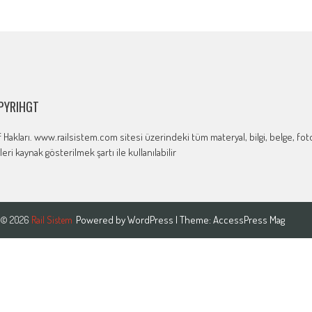
PYRIHGT
if Hakları. www.railsistem.com sitesi üzerindeki tüm materyal, bilgi, belge, f
ileri kaynak gösterilmek şartı ile kullanılabilir
Powered by
WordPress
| Theme:
AccessPress Mag
© 2026
Rail Sistem