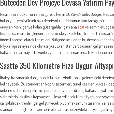
Bütçeden Dev Projeye Devasa Yatırım Pay
Resmi ihale dokümanlarına göre, ülkenin 2026-27 Birlik Bütçesi kapsa
bulan yedi yeni yüksek hızlı demiryolu koridorunun kurulacağı müjdelendi
onaylanırken, geriye kalan güzergahlar için saha
etüt
ve zemin etüt çalı
Bürosu da resmi bilgilendirme metninde yüksek hızlı trenleri Hindistan’
önemli parçası olarak tanımladı. Bütçede açıklanan bu devasa koridor ağ
trilyon rupi seviyesinde olması, yürütülen standart tasarım çalışmasının ö
hatla sınırlı kalmayıp, trilyonluk yatırımların tamamında tekrarlanabilir
Saatte 350 Kilometre Hıza Uygun Altyapı
İhaleyi kazanacak danışmanlık firması, Hindistan’ın gelecekteki demiryo
belirleyecek. Bu standartlar; köprü sistemleri, tünel kesitleri, yüksek d
önleme sistemleri, gelişmiş gürültü bariyerleri, drenaj hatları, su yalıtı
sistemlerini eksiksiz kapsayacak. İnşa edilecek tüm altyapı, operasyone
çalışabilecek trenler için geliştirilecek olup, maksimum tasarım hızı ise
standartlar oluşturulurken hem uluslararası düzeydeki en iyi başarılı 