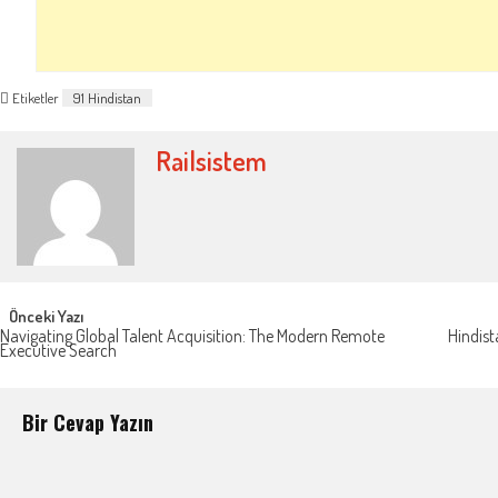
Etiketler
91 Hindistan
Railsistem
Post
Önceki Yazı
Navigating Global Talent Acquisition: The Modern Remote
Hindist
Executive Search
navigation
Bir Cevap Yazın