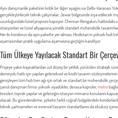
Aynı danışmanlık paketinin kritik bir diğer ayağını ise Delhi-Varanasi Yü
gerçekleştirilecek teknik çalışmalar, Jewar bölgesinde inşa edilecek mo
uzunluğundaki tünel projesini kapsıyor. Chennai-Bengaluru hattındaki un
istasyonları ve tünel altyapısına yönelik standart mühendislik tasarımlar
Her iki koridorun da aynı pakette yer alması, Hindistan’ın yüksek hızlı t
aşamasından pratik uygulama aşamasına geçtiğini kanıtlıyor.
Tüm Ülkeye Yayılacak Standart Bir Çerçe
Projeye yakın kaynaklardan üst düzey bir yetkili, yürütülen stratejik süreçle
demiryolu hattı için yapılan geleneksel ve kısıtlı tasarım sözleşmelerini
genişleyen tüm hızlı tren ağı için ortak ve standart bir mühendislik çer
şanslı danışman firma; yüksek viyadükler, devasa köprüler,
metro
bağlan
tesisleri, toprak yapılar ve geleceğin istasyon mimarisi konularını ka
olacak. Bu görevlendirme, şirketin farklı coğrafi bölgelerdeki koridorla
teknik şartnameleri ve evrensel tasarım standartlarını da eksiksiz içere