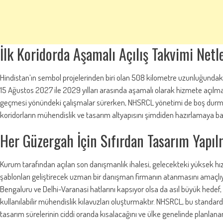
İlk Koridorda Aşamalı Açılış Takvimi Netle
Hindistan’ın sembol projelerinden biri olan 508 kilometre uzunluğund
15 Ağustos 2027 ile 2029 yılları arasında aşamalı olarak hizmete açılma
geçmesi yönündeki çalışmalar sürerken, NHSRCL yönetimi de boş durma
koridorların mühendislik ve tasarım altyapısını şimdiden hazırlamaya baş
Her Güzergah İçin Sıfırdan Tasarım Yapı
Kurum tarafından açılan son danışmanlık ihalesi, gelecekteki yüksek hızlı
şablonları geliştirecek uzman bir danışman firmanın atanmasını amaçlıyo
Bengaluru ve Delhi-Varanasi hatlarını kapsıyor olsa da asıl büyük hedef,
kullanılabilir mühendislik kılavuzları oluşturmaktır. NHSRCL, bu stand
tasarım sürelerinin ciddi oranda kısalacağını ve ülke genelinde planlanan