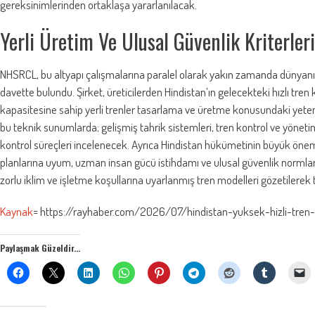
gereksinimlerinden ortaklaşa yararlanılacak.
Yerli Üretim Ve Ulusal Güvenlik Kriterler
NHSRCL, bu altyapı çalışmalarına paralel olarak yakın zamanda dünyanın 
davette bulundu. Şirket, üreticilerden Hindistan’ın gelecekteki hızlı tre
kapasitesine sahip yerli trenler tasarlama ve üretme konusundaki yetene
bu teknik sunumlarda; gelişmiş tahrik sistemleri, tren kontrol ve yönet
kontrol süreçleri incelenecek. Ayrıca Hindistan hükümetinin büyük önem 
planlarına uyum, uzman insan gücü istihdamı ve ulusal güvenlik normlarına 
zorlu iklim ve işletme koşullarına uyarlanmış tren modelleri gözetilerek tit
Kaynak
= https://rayhaber.com/2026/07/hindistan-yuksek-hizli-tren
Paylaşmak Güzeldir...