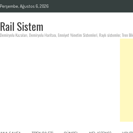
Skip
Perşembe, Ağustos 6, 2026
to
content
Rail Sistem
Demiryolu Kazaları, Demiryolu Haritası, Emniyet Yönetim Sistemleri, Raylı sistemler, Tren Bil