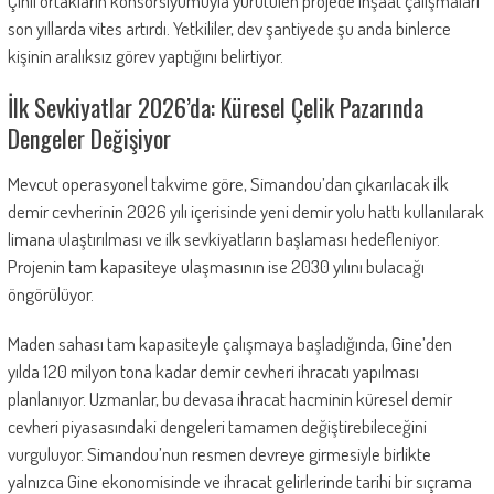
Çinli ortakların konsorsiyumuyla yürütülen projede inşaat çalışmaları
son yıllarda vites artırdı. Yetkililer, dev şantiyede şu anda binlerce
kişinin aralıksız görev yaptığını belirtiyor.
İlk Sevkiyatlar 2026’da: Küresel Çelik Pazarında
Dengeler Değişiyor
Mevcut operasyonel takvime göre, Simandou’dan çıkarılacak ilk
demir cevherinin 2026 yılı içerisinde yeni demir yolu hattı kullanılarak
limana ulaştırılması ve ilk sevkiyatların başlaması hedefleniyor.
Projenin tam kapasiteye ulaşmasının ise 2030 yılını bulacağı
öngörülüyor.
Maden sahası tam kapasiteyle çalışmaya başladığında, Gine’den
yılda 120 milyon tona kadar demir cevheri ihracatı yapılması
planlanıyor. Uzmanlar, bu devasa ihracat hacminin küresel demir
cevheri piyasasındaki dengeleri tamamen değiştirebileceğini
vurguluyor. Simandou’nun resmen devreye girmesiyle birlikte
yalnızca Gine ekonomisinde ve ihracat gelirlerinde tarihi bir sıçrama