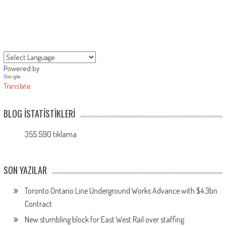
Powered by
Translate
BLOG İSTATISTIKLERI
355.590 tıklama
SON YAZILAR
Toronto Ontario Line Underground Works Advance with $4.3bn
Contract
New stumbling block for East West Rail over staffing