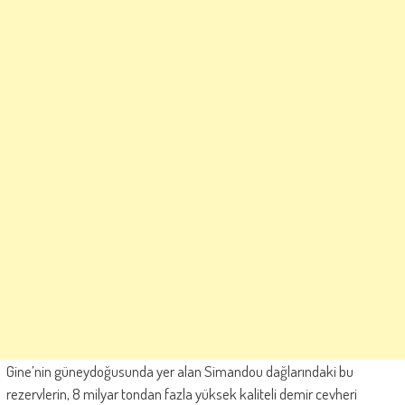
Gine’nin güneydoğusunda yer alan Simandou dağlarındaki bu
rezervlerin, 8 milyar tondan fazla yüksek kaliteli demir cevheri