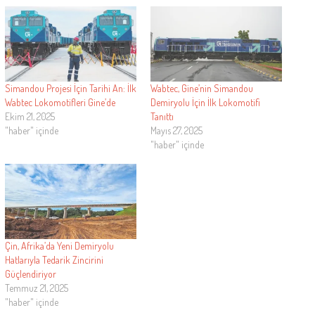
Simandou Projesi İçin Tarihi An: İlk
Wabtec, Gine’nin Simandou
Wabtec Lokomotifleri Gine’de
Demiryolu İçin İlk Lokomotifi
Ekim 21, 2025
Tanıttı
"haber" içinde
Mayıs 27, 2025
"haber" içinde
Çin, Afrika’da Yeni Demiryolu
Hatlarıyla Tedarik Zincirini
Güçlendiriyor
Temmuz 21, 2025
"haber" içinde