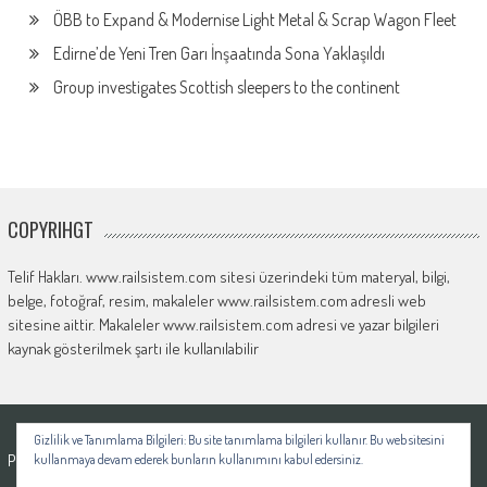
ÖBB to Expand & Modernise Light Metal & Scrap Wagon Fleet
Edirne’de Yeni Tren Garı İnşaatında Sona Yaklaşıldı
Group investigates Scottish sleepers to the continent
COPYRIHGT
Telif Hakları. www.railsistem.com sitesi üzerindeki tüm materyal, bilgi,
belge, fotoğraf, resim, makaleler www.railsistem.com adresli web
sitesine aittir. Makaleler www.railsistem.com adresi ve yazar bilgileri
kaynak gösterilmek şartı ile kullanılabilir
© 2026
Rail Sistem
Gizlilik ve Tanımlama Bilgileri: Bu site tanımlama bilgileri kullanır. Bu web sitesini
Powered by
WordPress
| Theme:
AccessPress Mag
kullanmaya devam ederek bunların kullanımını kabul edersiniz.