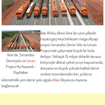
Batı Afrika ülkesi Gine’de uzun yıllardır
hayata geçmeyi bekleyen mega altyapı
projesi Simandou Demir Yolu ve Liman
Projesi’nde çalışmalar büyük bir hızla
Gine’de, Simandou
ilerliyor. Yaklaşık 15 milyar dolarlık devasa
Demiryolu ve
Liman
bütçesiyle dikkat çeken
proje
kapsamında,
Projesi Hız Kazandı –
dünyanın en büyük yüksek kaliteli demir
RayHaber
cevheri rezervlerinden biri, yüzlerce
kilometrelik yeni demir yolu ağıyla
Atlas
Okyanusu kıyısına
bağlanacak.