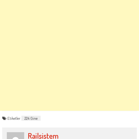
Etiketler
224 Gine
Railsistem