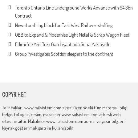
Toronto Ontario Line Underground Works Advance with $4.3bn
Contract
New stumbling block for East West Rail over staffing
ÖBB to Expand & Modernise Light Metal & Scrap Wagon Fleet
Edirne’de Yeni Tren Garı İnşaatında Sona Yaklaşıldı
Group investigates Scottish sleepers to the continent
COPYRIHGT
Telif Hakları. www.railsistem.com sitesi üzerindeki tüm materyal, bilgi,
belge, fotoğraf, resim, makaleler www.railsistem.com adresli web
sitesine aittir. Makaleler www.railsistem.com adresi ve yazar bilgileri
kaynak gösterilmek şartı ile kullanılabilir