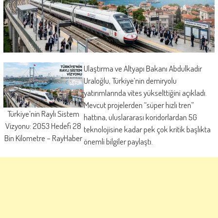
Ulaştırma ve Altyapı Bakanı Abdulkadir
Uraloğlu, Türkiye’nin demiryolu
yatırımlarında vites yükselttiğini açıkladı.
Mevcut projelerden “süper hızlı tren”
Türkiye’nin Raylı Sistem
hattına, uluslararası koridorlardan 5G
Vizyonu: 2053 Hedefi 28
teknolojisine kadar pek çok kritik başlıkta
Bin Kilometre – RayHaber
önemli bilgiler paylaştı.