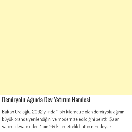
Demiryolu Ağında Dev Yatırım Hamlesi
Bakan Uraloğlu, 2002 yılında 11 bin kilometre olan demiryolu ağının
büyük oranda yenilendiğini ve modernize edildiğini belirtti. Şu an
yapımı devam eden 4 bin 164 kilometrelik hattın neredeyse