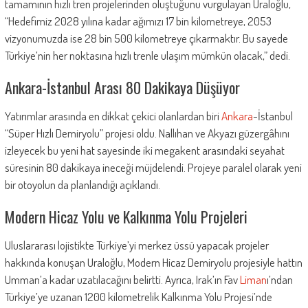
tamamının hızlı tren projelerinden oluştuğunu vurgulayan Uraloğlu,
“Hedefimiz 2028 yılına kadar ağımızı 17 bin kilometreye, 2053
vizyonumuzda ise 28 bin 500 kilometreye çıkarmaktır. Bu sayede
Türkiye’nin her noktasına hızlı trenle ulaşım mümkün olacak,” dedi.
Ankara-İstanbul Arası 80 Dakikaya Düşüyor
Yatırımlar arasında en dikkat çekici olanlardan biri
Ankara
-İstanbul
“Süper Hızlı Demiryolu” projesi oldu. Nallıhan ve Akyazı güzergâhını
izleyecek bu yeni hat sayesinde iki megakent arasındaki seyahat
süresinin 80 dakikaya ineceği müjdelendi. Projeye paralel olarak yeni
bir otoyolun da planlandığı açıklandı.
Modern Hicaz Yolu ve Kalkınma Yolu Projeleri
Uluslararası lojistikte Türkiye’yi merkez üssü yapacak projeler
hakkında konuşan Uraloğlu, Modern Hicaz Demiryolu projesiyle hattın
Umman’a kadar uzatılacağını belirtti. Ayrıca, Irak’ın Fav
Liman
ı’ndan
Türkiye’ye uzanan 1200 kilometrelik Kalkınma Yolu Projesi’nde