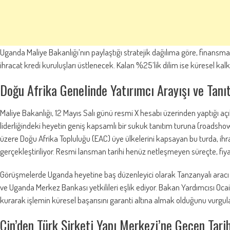
Uganda Maliye Bakanlığı’nın paylaştığı stratejik dağılıma göre, finansm
ihracat kredi kuruluşları üstlenecek. Kalan %25’lik dilim ise küresel ka
Doğu Afrika Genelinde Yatırımcı Arayışı ve Tanı
Maliye Bakanlığı, 12 Mayıs Salı günü resmi X hesabı üzerinden yaptığı a
liderliğindeki heyetin geniş kapsamlı bir sukuk tanıtım turuna (roadsh
üzere Doğu Afrika Topluluğu (EAC) üye ülkelerini kapsayan bu turda, ihra
gerçekleştiriliyor. Resmi lansman tarihi henüz netleşmeyen süreçte, fiyat
Görüşmelerde Uganda heyetine baş düzenleyici olarak Tanzanyalı arac
ve Uganda Merkez Bankası yetkilileri eşlik ediyor. Bakan Yardımcısı Ocail
kurarak işlemin küresel başarısını garanti altına almak olduğunu vurgula
Çin’den Türk Şirketi Yapı Merkezi’ne Geçen Tarih