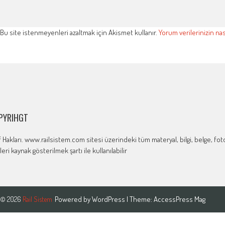
Bu site istenmeyenleri azaltmak için Akismet kullanır.
Yorum verilerinizin nas
PYRIHGT
if Hakları. www.railsistem.com sitesi üzerindeki tüm materyal, bilgi, belge, f
ileri kaynak gösterilmek şartı ile kullanılabilir
Powered by
WordPress
| Theme:
AccessPress Mag
© 2026
Rail Sistem