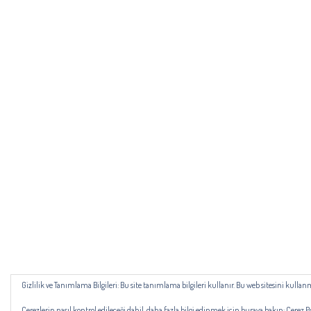
Gizlilik ve Tanımlama Bilgileri: Bu site tanımlama bilgileri kullanır. Bu web sitesini kul
Çerezlerin nasıl kontrol edileceği dahil, daha fazla bilgi edinmek için buraya bakın:
Çerez Po