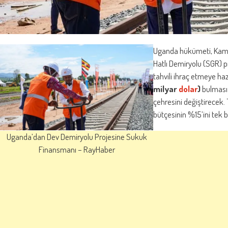
Uganda hükümeti, Kamp
Hatlı Demiryolu (SGR) 
tahvili ihraç etmeye ha
milyar
dolar
)
bulması 
çehresini değiştirecek. 
bütçesinin %15’ini tek 
Uganda’dan Dev Demiryolu Projesine Sukuk
Finansmanı – RayHaber