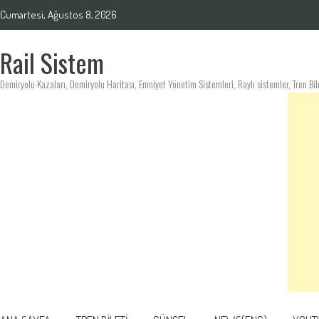
Skip
Cumartesi, Ağustos 8, 2026
to
content
Rail Sistem
Demiryolu Kazaları, Demiryolu Haritası, Emniyet Yönetim Sistemleri, Raylı sistemler, Tren Bil