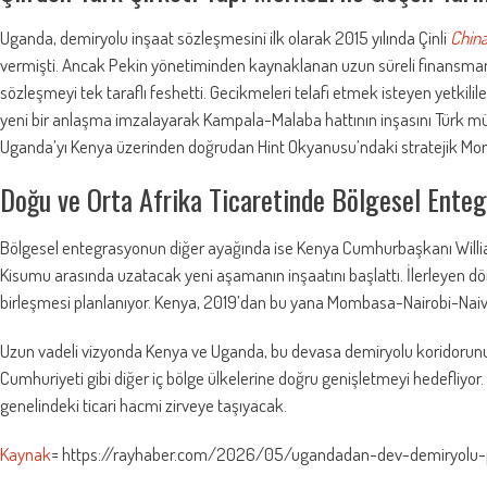
Uganda, demiryolu inşaat sözleşmesini ilk olarak 2015 yılında Çinli
Chin
vermişti. Ancak Pekin yönetiminden kaynaklanan uzun süreli finansma
sözleşmeyi tek taraflı feshetti. Gecikmeleri telafi etmek isteyen yetkili
yeni bir anlaşma imzalayarak Kampala-Malaba hattının inşasını Türk müh
Uganda’yı Kenya üzerinden doğrudan Hint Okyanusu’ndaki stratejik 
Doğu ve Orta Afrika Ticaretinde Bölgesel Ente
Bölgesel entegrasyonun diğer ayağında ise Kenya Cumhurbaşkanı Willia
Kisumu arasında uzatacak yeni aşamanın inşaatını başlattı. İlerleyen d
birleşmesi planlanıyor. Kenya, 2019’dan bu yana Mombasa-Nairobi-Naivash
Uzun vadeli vizyonda Kenya ve Uganda, bu devasa demiryolu koridoru
Cumhuriyeti gibi diğer iç bölge ülkelerine doğru genişletmeyi hedefliyor
genelindeki ticari hacmi zirveye taşıyacak.
Kaynak
= https://rayhaber.com/2026/05/ugandadan-dev-demiryolu-