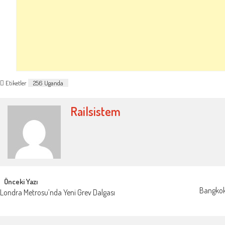
Etiketler
256 Uganda
Railsistem
Post
Önceki Yazı
Bangkok’
Londra Metrosu’nda Yeni Grev Dalgası
navigation