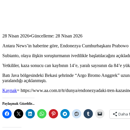
28 Nisan 2026
•
Güncelleme
:
28 Nisan 2026
Antara News’in haberine göre, Endonezya Cumhurbaşkanı Prabowo Subia
Subianto, olaya ilişkin soruşturmanın ivedilikle başlatılacağını açıkladı
Yetkililer, kaza sonucu can kaybının 14’e, yaralı sayısının da 84’e yüks
Batı Java bölgesindeki Bekasi şehrinde “Argo Bromo Anggrek” uzu
yaralandığı açıklanmıştı.
Kaynak
= https://www.aa.com.tr/tr/dunya/endonezyadaki-tren-kazasin
Paylaşmak Güzeldir...
Daha 