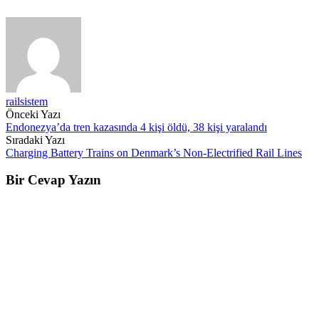
railsistem
Post
Önceki Yazı
Endonezya’da tren kazasında 4 kişi öldü, 38 kişi yaralandı
navigation
Sıradaki Yazı
Charging Battery Trains on Denmark’s Non-Electrified Rail Lines
Bir Cevap Yazın