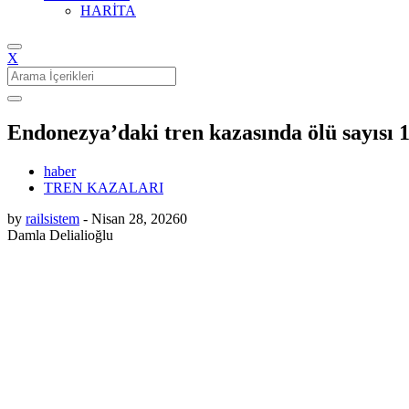
HARİTA
X
Search
for:
Endonezya’daki tren kazasında ölü sayısı 1
haber
TREN KAZALARI
by
railsistem
-
Nisan 28, 2026
0
Damla Delialioğlu