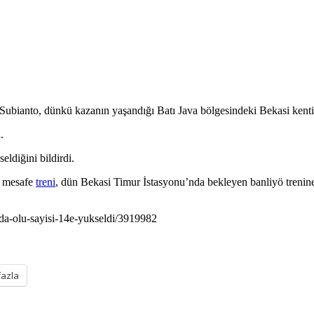
nto, dünkü kazanın yaşandığı Batı Java bölgesindeki Bekasi kentinde h
.
eldiğini bildirdi.
n mesafe
treni
, dün Bekasi Timur İstasyonu’nda bekleyen banliyö trenine 
da-olu-sayisi-14e-yukseldi/3919982
fazla