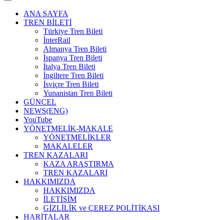
ANA SAYFA
TREN BİLETİ
Türkiye Tren Bileti
İnterRail
Almanya Tren Bileti
İspanya Tren Bileti
İtalya Tren Bileti
İngiltere Tren Bileti
İsviçre Tren Bileti
Yunanistan Tren Bileti
GÜNCEL
NEWS(ENG)
YouTube
YÖNETMELİK-MAKALE
YÖNETMELİKLER
MAKALELER
TREN KAZALARI
KAZA ARAŞTIRMA
TREN KAZALARI
HAKKIMIZDA
HAKKIMIZDA
İLETİŞİM
GİZLİLİK ve ÇEREZ POLİTİKASI
HARİTALAR