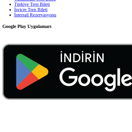
Türkiye Tren Bileti
İsviçre Tren Bileti
İnterrail Rezervasyonu
Google Play Uygulamarı