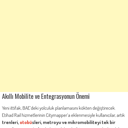
Akıllı Mobilite ve Entegrasyonun Önemi
Yeni ittifak, BAE’deki yolculuk planlamasını kökten değiştirecek.
Etihad Rail hizmetlerinin Citymapper’a eklenmesiyle kullanıcılar, artık
trenleri,
otobü
sleri, metroyu ve mikromobiliteyi tek bir