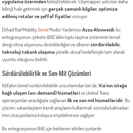
uygulama üzerinden
birleştirebilecek. Citymapper, yolcuları daha
bilinçli hale getirmek için
gerçek zamanlı bilgiler, optimize
edilmiş rotalar ve şeffaf fiyatlar
sunuyor.
Etihad Rail Mobility
Genel
Müdür Yardımcısı
Azza Alsuwaidi
, bu
entegrasyonun, şirketin BAE’deki toplu taşıma sisteminin temel
direği olma vizyonunu desteklediğini ve ülkenin
sürdürülebilir,
teknoloji tabanlı ulaşıma
yönelik ulusal hedefleriyle tam olarak
uyumlu olduğunu belirtti.
Sürdürülebilirlik ve Son-Mil Çözümleri
İttifakın temel sürdürülebilirlik unsurlarından biri de,
Via’nın isteğe
bağlı ulaşım (on-demand) hizmetleri
ve United Trans
operasyonları aracılığıyla sağlanan
ilk ve son mil hizmetleridir
. Bu
çözüm, vatandaşların kendi araçlarını kullanmak zorunda kalmadan
tren istasyonlarına kolayca erişebilmesini sağlıyor.
Bu entegrasyonun BAE için beklenen etkileri şunlardır: