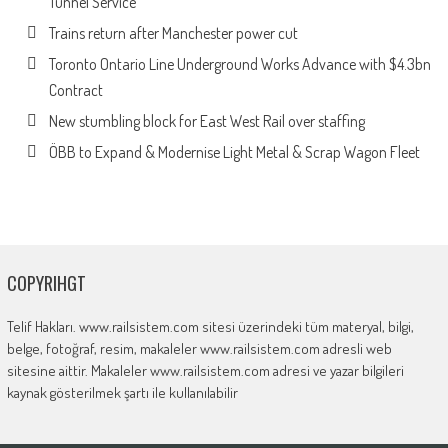
Tunnel Service
Trains return after Manchester power cut
Toronto Ontario Line Underground Works Advance with $4.3bn
Contract
New stumbling block for East West Rail over staffing
ÖBB to Expand & Modernise Light Metal & Scrap Wagon Fleet
COPYRIHGT
Telif Hakları. www.railsistem.com sitesi üzerindeki tüm materyal, bilgi,
belge, fotoğraf, resim, makaleler www.railsistem.com adresli web
sitesine aittir. Makaleler www.railsistem.com adresi ve yazar bilgileri
kaynak gösterilmek şartı ile kullanılabilir