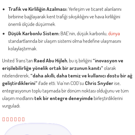
Trafik ve Kirliliğin Azalması:
Yerleşim ve ticaret alanlarını
birbirine bağlayarak kent trafiği sıkışıklığını ve hava kirliliğini
önemli ölçüde düşürmek.
Düşük Karbonlu Sistem:
BAE’nin, düşük karbonlu,
dünya
standartlarında bir ulaşım sistemi olma hedefine ulaşmasını
kolaylaştırmak.
United Trans’tan
Raed Abu Hijleh
, bu iş birliğini
“inovasyon ve
erişilebilirliğe yönelik ortak bir arzunun kanıtı”
olarak
nitelendirerek,
“daha akıllı, daha temiz ve kullanıcı dostu bir ağ
geliştirdiklerini”
ifade etti. Via’nın COO’su
Chris Snyder
ise,
entegrasyonun toplu taşımada bir dönüm noktası olduğunu ve tüm
ulaşım modlarını
tek bir entegre deneyimde
birleştirdiklerini
vurguladı.