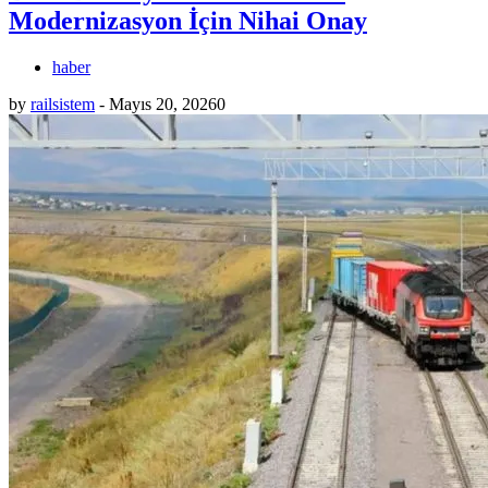
Modernizasyon İçin Nihai Onay
haber
by
railsistem
-
Mayıs 20, 2026
0