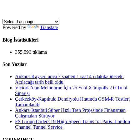
Powered by
Translate
Blog İstatistikleri
355.590 tıklama
Son Yazılar
Ankara-Kayseri arası 7 saatten 1 saat 45 dakika inecek:
Açılacağı tarih belli oldu
Victoria’dan Melbourne İçin 25 Yeni X’trapolis 2.0 Treni
Siparişi
Çerkezköy-Kapıkule Demiryolu Hattında GSM-R Testleri
Tamamlandı
Ankara-İstanbul Süper Hızlı Tren Projesinde Finansman
Çalışmaları Sürüyor
FS Group Orders 19 High-Speed Trains for Paris–London
Channel Tunnel Service
COPYRIHGT