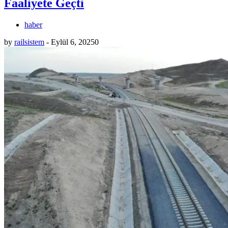
Faaliyete Geçti
haber
by
railsistem
-
Eylül 6, 2025
0