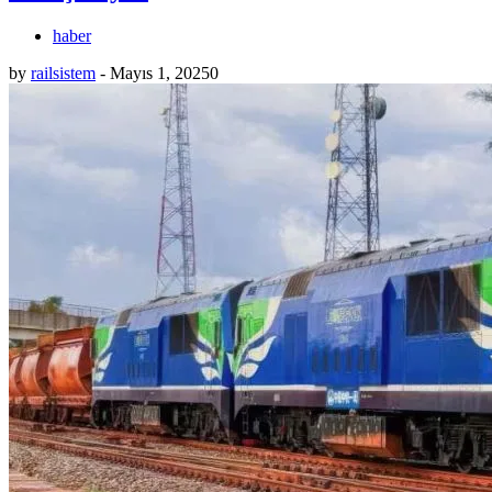
haber
by
railsistem
-
Mayıs 1, 2025
0