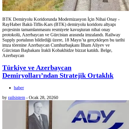
BTK Demiryolu Koridorunda Modernizasyon İçin Nihai Onay -
RayHaber Bakü-Tiflis-Kars (BTK) demiryolu koridoru altyapı
projesinin tamamlanmasını resmiyete kavuşturan nihai onay
protokolü, Azerbaycan ve Gürcistan arasında imzalandı. Railway
Supply portalının bildirdiği üzere, 18 Mayıs’ta gerçekleşen bu tarihi
imza törenine Azerbaycan Cumhurbaşkanı İlham Aliyev ve
Gürcistan Başbakanı Irakli Kobakhidze bizzat katıldı. Belge,
Azerbaycan
Türkiye ve Azerbaycan
Demiryolları’ndan Stratejik Ortaklık
haber
by
railsistem
-
Ocak 28, 2026
0