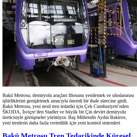
Bakü Metrosu, demiryolu araçları filosunu yenilemek ve uluslararası
işbirliklerini genişletmek amacıyla önemli bir ihale sürecine girdi.
Bakü Metrosu, yeni nesil tren tedariki için Çek Cumhuriyeti’nden
ŠKODA, İsviçre’den Stadler ve büyük bir Çin devlet demiryolu
üreticisiyle görüşmeler yürütüyor. Baş Mühendis Aydın Bakirov,
yeni trenlerin daha fazla verimlilik için yeni kontrol sistemleri
Bakü Metrosu Tren Tedarikinde Küresel