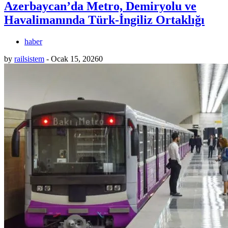
Azerbaycan’da Metro, Demiryolu ve
Havalimanında Türk-İngiliz Ortaklığı
haber
by
railsistem
-
Ocak 15, 2026
0