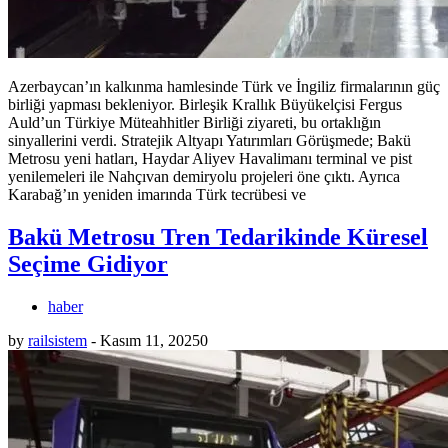
Azerbaycan’ın kalkınma hamlesinde Türk ve İngiliz firmalarının güç
birliği yapması bekleniyor. Birleşik Krallık Büyükelçisi Fergus
Auld’un Türkiye Müteahhitler Birliği ziyareti, bu ortaklığın
sinyallerini verdi. Stratejik Altyapı Yatırımları Görüşmede; Bakü
Metrosu yeni hatları, Haydar Aliyev Havalimanı terminal ve pist
yenilemeleri ile Nahçıvan demiryolu projeleri öne çıktı. Ayrıca
Karabağ’ın yeniden imarında Türk tecrübesi ve
Bakü Metrosu Tren Tedarikinde Küresel
Seçime Gidiyor
haber
by
railsistem
-
Kasım 11, 2025
0