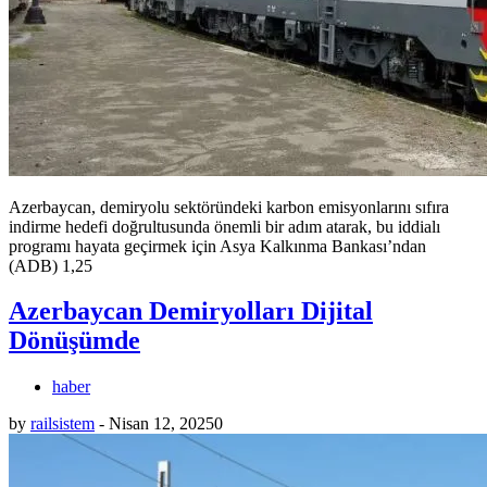
Azerbaycan, demiryolu sektöründeki karbon emisyonlarını sıfıra
indirme hedefi doğrultusunda önemli bir adım atarak, bu iddialı
programı hayata geçirmek için Asya Kalkınma Bankası’ndan
(ADB) 1,25
Azerbaycan Demiryolları Dijital
Dönüşümde
haber
by
railsistem
-
Nisan 12, 2025
0