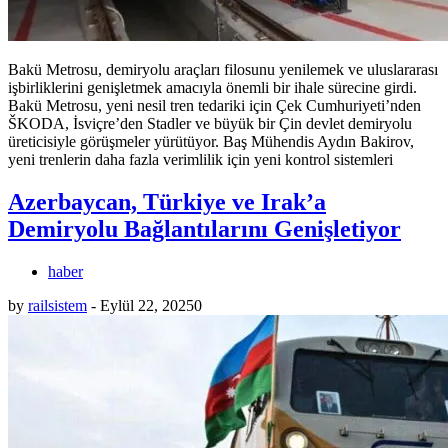
Bakü Metrosu, demiryolu araçları filosunu yenilemek ve uluslararası
işbirliklerini genişletmek amacıyla önemli bir ihale sürecine girdi.
Bakü Metrosu, yeni nesil tren tedariki için Çek Cumhuriyeti’nden
ŠKODA, İsviçre’den Stadler ve büyük bir Çin devlet demiryolu
üreticisiyle görüşmeler yürütüyor. Baş Mühendis Aydın Bakirov,
yeni trenlerin daha fazla verimlilik için yeni kontrol sistemleri
Azerbaycan, Türkiye ve Irak’a
Demiryolu Bağlantılarını Genişletiyor
haber
by
railsistem
-
Eylül 22, 2025
0