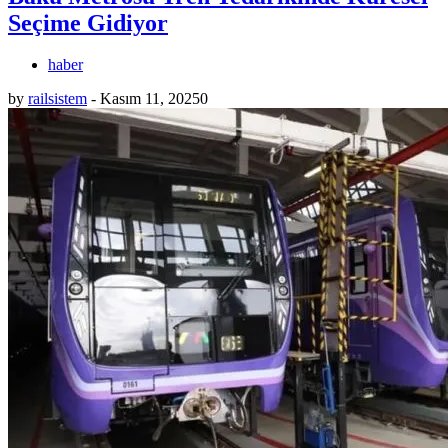
Seçime Gidiyor
haber
by
railsistem
-
Kasım 11, 2025
0