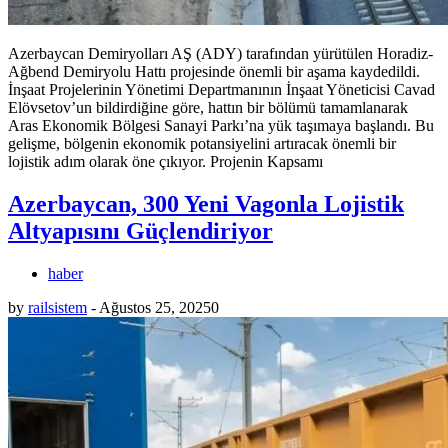
Azerbaycan Demiryolları AŞ (ADY) tarafından yürütülen Horadiz-
Ağbend Demiryolu Hattı projesinde önemli bir aşama kaydedildi.
İnşaat Projelerinin Yönetimi Departmanının İnşaat Yöneticisi Cavad
Elövsetov’un bildirdiğine göre, hattın bir bölümü tamamlanarak
Aras Ekonomik Bölgesi Sanayi Parkı’na yük taşımaya başlandı. Bu
gelişme, bölgenin ekonomik potansiyelini artıracak önemli bir
lojistik adım olarak öne çıkıyor. Projenin Kapsamı
Azerbaycan, 300 Yeni Vagonla Lojistik
Altyapısını Güçlendiriyor
haber
by
railsistem
-
Ağustos 25, 2025
0