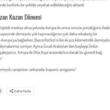
inde konforlu bir şekilde seyahat edilebileceğini aktardı.
Kazan Kazan Dönemi
 bir lojistik merkez olma yolunda Avrupa ile omuz omuza yürüdüğünü ifade
 sayesinde demiryolu yük taşımacılığımızı çok daha rekabetçi bir
vrupa’ya bağlarken, Basra Körfezi’ni bin iki yüz kilometrelik demiryolu
alışmalarımız sürüyor. Ayrıca Suudi Arabistan’dan başlayıp Ürdün
çalışıyoruz. Avrupa ile Orta Asya arasında kurulacak bu güvenli bağ,
r.”
emiryolu-projesine-ankarada-kapanis-programi/
Daha fazla