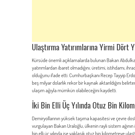
Ulaştırma Yatırımlarına Yirmi Dört 
Kürsüde önemli açıklamalarda bulunan Bakan Abdulkadir 
yatırımlardan ibaret olmadığını; üretimi, istihdamı, ihr
olduğunu ifade etti. Cumhurbaşkanı Recep Tayyip Erdoğan
beş milyar dolarlık rekor bir kaynak aktarıldığını belirt
ulaşım ağıyla mümkün olabileceğini kaydetti.
İki Bin Elli Üç Yılında Otuz Bin Kilo
Demiryollarının yüksek taşıma kapasitesi ve çevre dost
vurgulayan Bakan Uraloğlu, ülkenin raylı sistem ağının ik
bin elli üç yılında ise yaklaşık otuz bin kilometreye ula