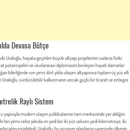
Yılda Devasa Bütçe
Uraloğlu, hayata geçirilen büyük altyapı projelerinin sadece fiziki
acat potansiyelini ve uluslararası diplomasini besleyen hayati damarlar
 liderliğinde son yirmi dört yılda ulaşım altyapısına toplam üç yüz elli
en Uraloğlu, sürdürülebilir kalkınmanın ancak güçlü bir ticaret ve entegre
metrelik Raylı Sistem
u yapısıyla modern ulaşım politikalarının tam merkezinde yer aldığını
i bin yirmi sekiz yılında on yedi bin iki yüz seksen yedi kilometreye, iki
ştırılacağını müjdeledi. Uraloğlu, bu vizyoner planlama sayesinde ülkenin