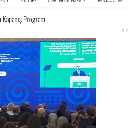
(ENG)
YOUTUBE
YÖNETMELİK-MAKALE
TREN KAZALARI
a Kapanış Programı