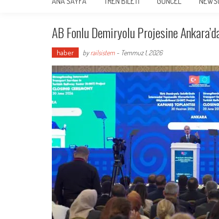
ANA SAYFA
TREN BİLETİ
GÜNCEL
NEWS
AB Fonlu Demiryolu Projesine Ankara’d
haber
by
railsistem
-
Temmuz 1, 2026