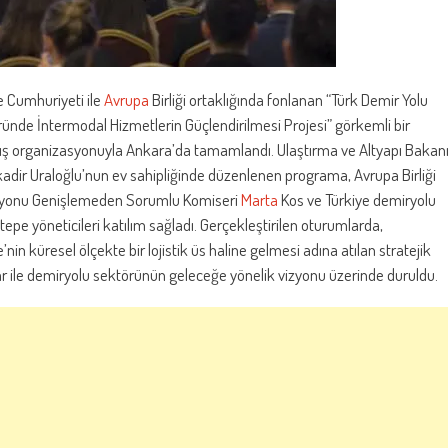
e Cumhuriyeti ile
Avrupa
Birliği ortaklığında fonlanan “Türk Demir Yolu
ünde İntermodal Hizmetlerin Güçlendirilmesi Projesi” görkemli bir
ş organizasyonuyla Ankara’da tamamlandı. Ulaştırma ve Altyapı Bakan
adir Uraloğlu’nun ev sahipliğinde düzenlenen programa, Avrupa Birliği
yonu Genişlemeden Sorumlu Komiseri
Marta
Kos ve Türkiye demiryolu
 tepe yöneticileri katılım sağladı. Gerçekleştirilen oturumlarda,
’nin küresel ölçekte bir lojistik üs haline gelmesi adına atılan stratejik
r ile demiryolu sektörünün geleceğe yönelik vizyonu üzerinde duruldu.