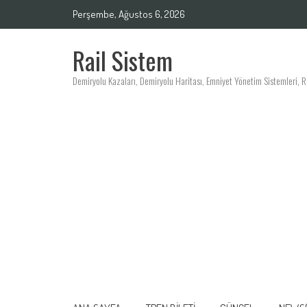
Skip
Perşembe, Ağustos 6, 2026
to
content
Rail Sistem
Demiryolu Kazaları, Demiryolu Haritası, Emniyet Yönetim Sistemleri, Ray