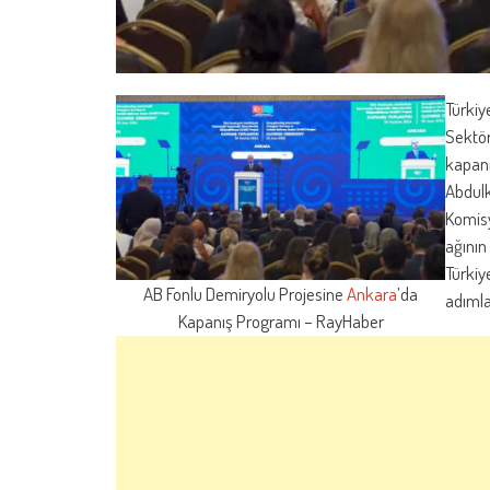
Türkiy
Sektör
kapanı
Abdulk
Komis
ağının
Türkiye
AB Fonlu Demiryolu Projesine
Ankara
’da
adımla
Kapanış Programı – RayHaber