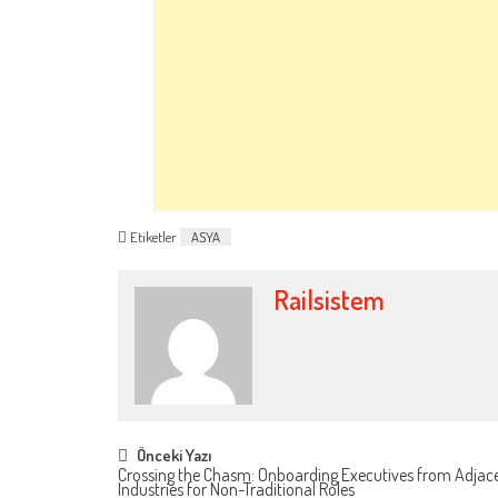
Etiketler
ASYA
Railsistem
Post
Önceki Yazı
Crossing the Chasm: Onboarding Executives from Adjac
Industries for Non-Traditional Roles