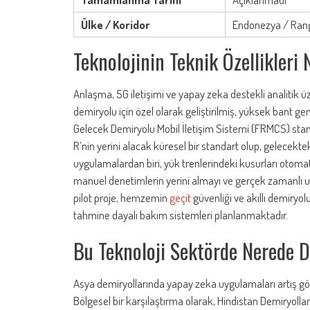
Ülke / Koridor
Endonezya / Rang
Teknolojinin Teknik Özellikleri 
Anlaşma, 5G iletişimi ve yapay zeka destekli analitik ü
demiryolu için özel olarak geliştirilmiş, yüksek bant g
Gelecek Demiryolu Mobil İletişim Sistemi (FRMCS) sta
R’nin yerini alacak küresel bir standart olup, gelecekte
uygulamalardan biri, yük trenlerindeki kusurları otomat
manuel denetimlerin yerini almayı ve gerçek zamanlı 
pilot proje, hemzemin
geçit
güvenliği ve akıllı demiryol
tahmine dayalı bakım sistemleri planlanmaktadır.
Bu Teknoloji Sektörde Nerede 
Asya demiryollarında yapay zeka uygulamaları artış gös
Bölgesel bir karşılaştırma olarak, Hindistan Demiryollar