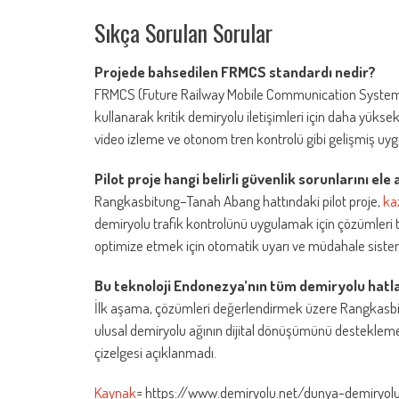
Sıkça Sorulan Sorular
Projede bahsedilen FRMCS standardı nedir?
FRMCS (Future Railway Mobile Communication System), 
kullanarak kritik demiryolu iletişimleri için daha yüks
video izleme ve otonom tren kontrolü gibi gelişmiş uyg
Pilot proje hangi belirli güvenlik sorunlarını ele
Rangkasbitung–Tanah Abang hattındaki pilot proje,
ka
demiryolu trafik kontrolünü uygulamak için çözümleri t
optimize etmek için otomatik uyarı ve müdahale sistem
Bu teknoloji Endonezya’nın tüm demiryolu hatl
İlk aşama, çözümleri değerlendirmek üzere Rangkasbitu
ulusal demiryolu ağının dijital dönüşümünü desteklemek
çizelgesi açıklanmadı.
Kaynak
= https://www.demiryolu.net/dunya-demiryol