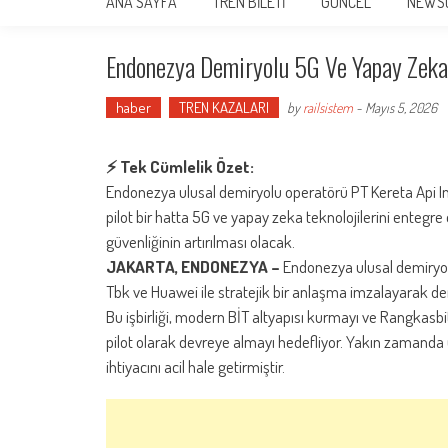
ANA SAYFA
TREN BİLETİ
GÜNCEL
NEWS
Endonezya Demiryolu 5G Ve Yapay Zeka İ
haber
TREN KAZALARI
by
railsistem
-
Mayıs 5, 2026
⚡ Tek Cümlelik Özet:
Endonezya ulusal demiryolu operatörü PT Kereta Api Ind
pilot bir hatta 5G ve yapay zeka teknolojilerini entegr
güvenliğinin artırılması olacak.
JAKARTA, ENDONEZYA –
Endonezya ulusal demiryolu
Tbk ve Huawei ile stratejik bir anlaşma imzalayarak de
Bu işbirliği, modern BİT altyapısı kurmayı ve Rangkas
pilot olarak devreye almayı hedefliyor. Yakın zamanda
ihtiyacını acil hale getirmiştir.