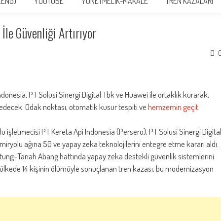
(ENG)
YOUTUBE
YÖNETMELİK-MAKALE
TREN KAZALARI
le Güvenliği Artırıyor
onesia, PT Solusi Sinergi Digital Tbk ve Huawei ile ortaklık kurarak,
e edecek. Odak noktası, otomatik kusur tespiti ve
hemzemin geçit
 işletmecisi PT Kereta Api Indonesia (Persero), PT Solusi Sinergi Digita
miryolu ağına 5G ve yapay zeka teknolojilerini entegre etme kararı aldı.
bitung–Tanah Abang hattında yapay zeka destekli güvenlik sistemlerini
 ülkede 14 kişinin ölümüyle sonuçlanan tren kazası, bu modernizasyon