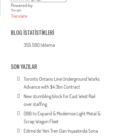
Powered by
Translate
BLOG İSTATISTIKLERI
355.590 tıklama
SON YAZILAR
Toronto Ontario Line Underground Works
Advance with $4.3bn Contract
New stumbling block for East West Rail
over staffing
ÖBB to Expand & Modernise Light Metal &
Scrap Wagon Fleet
Edirne’de Yeni Tren Garı İnşaatında Sona