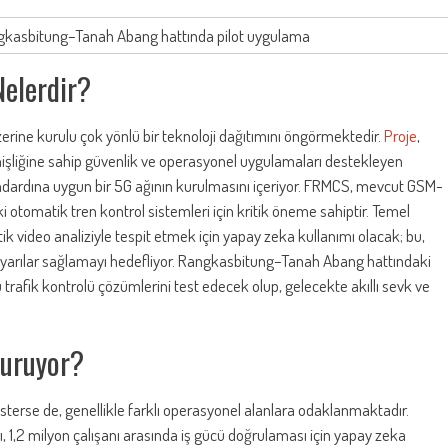
kasbitung–Tanah Abang hattında pilot uygulama
Nelerdir?
zerine kurulu çok yönlü bir teknoloji dağıtımını öngörmektedir.
Proje
,
enişliğine sahip güvenlik ve operasyonel uygulamaları destekleyen
ndardına uygun bir 5G ağının kurulmasını içeriyor. FRMCS, mevcut GSM-
ki otomatik tren kontrol sistemleri için kritik öneme sahiptir. Temel
ik video analiziyle tespit etmek için yapay zeka kullanımı olacak; bu,
uyarılar sağlamayı hedefliyor. Rangkasbitung–Tanah Abang hattındaki
u trafik kontrolü çözümlerini test edecek olup, gelecekte akıllı sevk ve
Duruyor?
terse de, genellikle farklı operasyonel alanlara odaklanmaktadır.
ı, 1,2 milyon çalışanı arasında iş gücü doğrulaması için yapay zeka