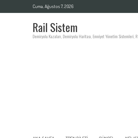
Skip
Cuma, Ağustos 7, 2026
to
content
Rail Sistem
Demiryolu Kazaları, Demiryolu Haritası, Emniyet Yönetim Sistemleri, Ray