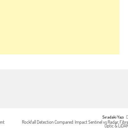
Sıradaki Yazı
ent
Rockfall Detection Compared: Impact Sentinel vs Radar, Fibr
Optic & LiDA