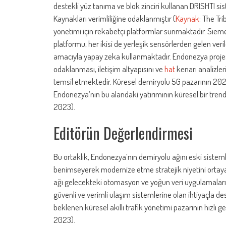
destekli yüz tanıma ve blok zinciri kullanan DRISHTI s
Kaynakları verimliliğine odaklanmıştır (
Kaynak
: The Tri
yönetimi için rekabetçi platformlar sunmaktadır. Sieme
platformu, her ikisi de yerleşik sensörlerden gelen ver
amacıyla yapay zeka kullanmaktadır. Endonezya projes
odaklanması, iletişim altyapısını ve
hat
kenarı analizler
temsil etmektedir. Küresel demiryolu 5G pazarının 202
Endonezya’nın bu alandaki yatırımının küresel bir tr
2023).
Editörün Değerlendirmesi
Bu ortaklık, Endonezya’nın demiryolu ağını eski sistem
benimseyerek modernize etme stratejik niyetini ortay
ağı gelecekteki otomasyon ve yoğun veri uygulamaları i
güvenli ve verimli ulaşım sistemlerine olan ihtiyaçla 
beklenen küresel akıllı trafik yönetimi pazarının hızl
2023).