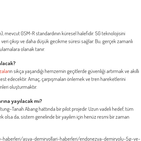
mevcut GSM-R standardının küresel halefidir. 5G teknolojisini
ek veri çıkışı ve daha düşük gecikme süresi sağlar. Bu, gerçek zamanlı
ulamalara olanak tanır.
 alacak?
zalar
ın sıkça yaşandığı hemzemin geçitlerde güvenliği artırmak ve akıllı
est edecektir. Amaç, çarpışmaları önlemek ve tren hareketlerini
leri oluşturmaktır.
arına yayılacak mı?
ng–Tanah Abang hattında bir pilot projedir. Uzun vadeli hedef, tüm
 olsa da, sistem genelinde bir yayılım için henüz resmi bir zaman
u-haberleri/asya-demiryollari-haberleri/endonezya-demiryolu-5g-ve-