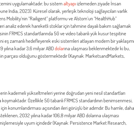
istemini uygulamaktadır; bu sistem
altyapı
izlemeden ziyade İnsan
bune India, 2023). Küresel olarak, yerleşik teknoloji sağlayıcıları varlık
ns Mobility’nin “Railigent” platformu ve Alstom’un “HealthHub”
ileri analiz ederek hareketli stoklar için tahmine dayalı bakım sağlamak
inin FRMCS standartlarında 5G ve video tabanlı yük kusur tespitine
ini eş zamanlı hedefleyerek eski sistemleri atlayan modern bir yaklaşım
9 yılına kadar 3,6 milyar ABD
dolar
ına ulaşması beklenmektedir ki bu,
endin parçası olduğunu göstermektedir (Kaynak: MarketsandMarkets,
lerin kademeli yükseltmeleri yerine doğrudan yeni nesil standartları
a koymaktadır. Özellikle 5G tabanlı FRMCS standardının benimsenmesi,
çin konumlandırması açısından ileri görüşlü bir adımdır. Bu hamle, dah
desteklenen, 2032 yılına kadar 106,8 milyar ABD dolarına ulaşması
ı genişlemesiyle uyum içindedir (Kaynak: Persistence Market Research,