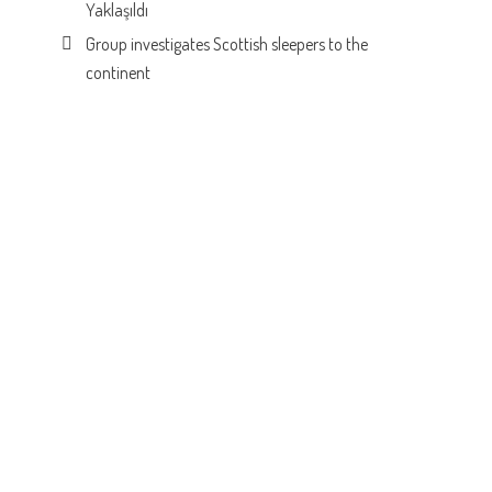
Yaklaşıldı
Group investigates Scottish sleepers to the
continent
ı
a