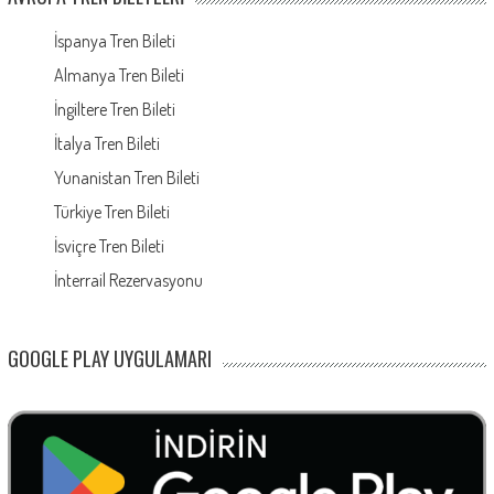
İspanya Tren Bileti
Almanya Tren Bileti
İngiltere Tren Bileti
İtalya Tren Bileti
Yunanistan Tren Bileti
Türkiye Tren Bileti
İsviçre Tren Bileti
İnterrail Rezervasyonu
GOOGLE PLAY UYGULAMARI