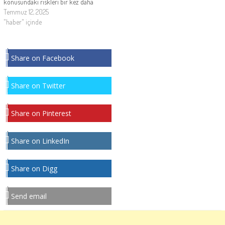
konusundaki riskleri bir kez daha
gündeme getirdi. Ulusal Ulaştırma
Temmuz 12, 2025
Güvenliği Kurulu (NTSB)
"haber" içinde
tarafından araştırılan bu olay,
tahliye işlemlerine, kritik ulaşım
altyapısına müdahaleye ve çevresel
Share on Facebook
endişelere neden olan tehlikeli
madde (hazmat) sızıntısına yol açtı.
…
Share on Twitter
Share on Pinterest
Share on LinkedIn
Share on Digg
Send email