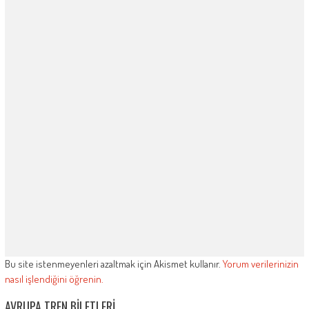
Bu site istenmeyenleri azaltmak için Akismet kullanır.
Yorum verilerinizin
nasıl işlendiğini öğrenin.
AVRUPA TREN BILETLERI