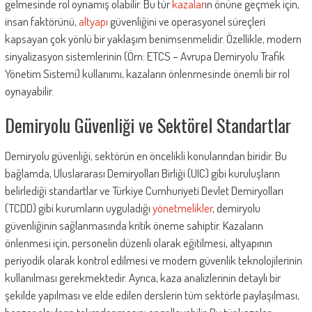
gelmesinde rol oynamış olabilir. Bu tür
kazalar
ın önüne geçmek için,
insan faktörünü,
altyapı
güvenliğini ve operasyonel süreçleri
kapsayan çok yönlü bir yaklaşım benimsenmelidir. Özellikle, modern
sinyalizasyon sistemlerinin (Örn: ETCS – Avrupa Demiryolu Trafik
Yönetim Sistemi) kullanımı, kazaların önlenmesinde önemli bir rol
oynayabilir.
Demiryolu Güvenliği ve Sektörel Standartlar
Demiryolu güvenliği, sektörün en öncelikli konularından biridir. Bu
bağlamda, Uluslararası Demiryolları Birliği (UIC) gibi kuruluşların
belirlediği standartlar ve Türkiye Cumhuriyeti Devlet Demiryolları
(TCDD) gibi kurumların uyguladığı
yönetmelikler
, demiryolu
güvenliğinin sağlanmasında kritik öneme sahiptir. Kazaların
önlenmesi için, personelin düzenli olarak eğitilmesi, altyapının
periyodik olarak kontrol edilmesi ve modern güvenlik teknolojilerinin
kullanılması gerekmektedir. Ayrıca, kaza analizlerinin detaylı bir
şekilde yapılması ve elde edilen derslerin tüm sektörle paylaşılması,