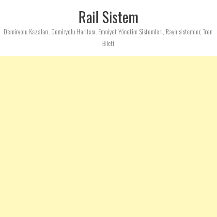
Skip
Rail Sistem
to
content
Demiryolu Kazaları, Demiryolu Haritası, Emniyet Yönetim Sistemleri, Raylı sistemler, Tren
Bileti