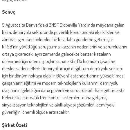
Sonuç
5 Ağustos’ta Denver’daki BNSF Globeville Yard’ında meydana gelen
kaza, demiryolu sektöründe güvenlik konusundaki eksiklikleri ve
alınması gereken önlemleri bir kez daha gündeme getirmiştir.
NTSB’nin yürüttüğü soruşturma, kazanın nedenlerini ve sorumlularını
ortaya çıkaracak, aynı zamanda gelecekte benzer kazaların
önlenmesi için önemli ipuçları sunacaktır. Bu kazadan çıkarılan
dersler, sadece BNSF Demiryolları için değil, tüm demiryolu sektörü
için bir dönüm noktası olabilir. Güvenlik standartlarının yükseltilmesi,
çalışanların eğitimi ve modern teknolojilerin kullanımı, demiryolu
ulaşımının geleceğini daha güvenli ve sürdürülebilir hale getirecektir.
Gelecekte, otomatik tren kontrol sistemleri, daha gelişmiş
sinyalizasyon teknolojileri ve akıllı altyapı çözümleri, demiryolu
güvenliğini önemli ölçüde artıracaktır.
Şirket Özeti