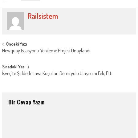
Railsistem
Post
Önceki Yazı
Newquay İstasyonu Yenileme Projesi Onaylandı
navigation
Sıradaki Yazı
İsveç’te Şiddetli Hava Koşulları Demiryolu Ulaşımını Felç Etti
Bir Cevap Yazın