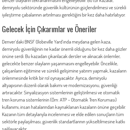
benzer olayların tekrarlanmasını engelleyebilir. Bu tür kazalar,
demiryolu sektöründe güvenlik kültürünün güçlendirilmesi ve sürekli
iyileştirme çabalarının artırılması gerektiğini bir kez daha hatırlatıyor.
Gelecek İçin Çıkarımlar ve Öneriler
Denver’daki BNSF Globeville Yard’ında meydana gelen kaza,
demiryolu güvenliğinin ne kadar önemli olduğunu bir kez daha gözler
önüne serdi. Bu kazadan çıkarılacak dersler ve alınacak önlemler,
gelecekte benzer olayların yaşanmasını engelleyebilir. Öncelikle,
çalışanların eğitimine ve sürekli gelişimine yatırım yapmak, kazaların
önlenmesinde kritik bir rol oynayacaktır. Ayrıca, demiryolu
altyapısının düzenli olarak bakımı ve modernizasyonu, güvenliği
artıracaktır. Sinyalizasyon sistemlerinin geliştirilmesi ve otomatik
tren koruma sistemlerinin (Örn: ATP – Otomatik Tren Koruması)
kullanımı, insan hatalarından kaynaklanan kazaların önüne geçebilir.
Kazanın tüm detaylarıyla incelenmesi ve elde edilen sonuçların tüm
sektörle paylaşılması, güvenlik standartlarının yükseltilmesine katkı
sağlayacaktır.