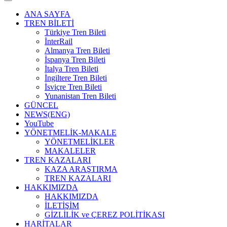
ANA SAYFA
TREN BİLETİ
Türkiye Tren Bileti
İnterRail
Almanya Tren Bileti
İspanya Tren Bileti
İtalya Tren Bileti
İngiltere Tren Bileti
İsviçre Tren Bileti
Yunanistan Tren Bileti
GÜNCEL
NEWS(ENG)
YouTube
YÖNETMELİK-MAKALE
YÖNETMELİKLER
MAKALELER
TREN KAZALARI
KAZA ARAŞTIRMA
TREN KAZALARI
HAKKIMIZDA
HAKKIMIZDA
İLETİŞİM
GİZLİLİK ve ÇEREZ POLİTİKASI
HARİTALAR