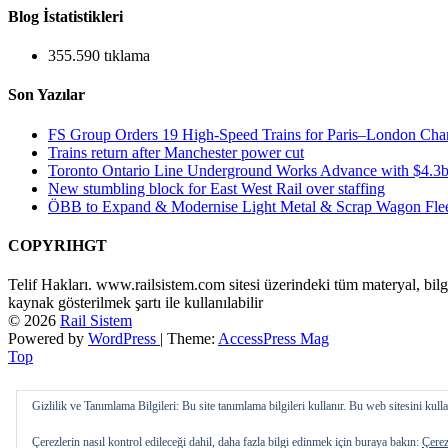
Blog İstatistikleri
355.590 tıklama
Son Yazılar
FS Group Orders 19 High-Speed Trains for Paris–London Cha
Trains return after Manchester power cut
Toronto Ontario Line Underground Works Advance with $4.3b
New stumbling block for East West Rail over staffing
ÖBB to Expand & Modernise Light Metal & Scrap Wagon Fle
COPYRIHGT
Telif Hakları. www.railsistem.com sitesi üzerindeki tüm materyal, bilg
kaynak gösterilmek şartı ile kullanılabilir
© 2026
Rail Sistem
Powered by
WordPress
| Theme:
AccessPress Mag
Top
Gizlilik ve Tanımlama Bilgileri: Bu site tanımlama bilgileri kullanır. Bu web sitesini ku
Çerezlerin nasıl kontrol edileceği dahil, daha fazla bilgi edinmek için buraya bakın:
Çerez