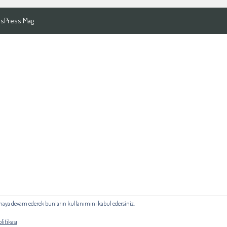
sPress Mag
lanmaya devam ederek bunların kullanımını kabul edersiniz.
litikası