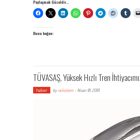
Paylaşmak Güzeldir...
Bunu beğen:
TÜVASAŞ, Yüksek Hızlı Tren İhtiyacımı
haber
by
railsistem
-
Nisan 18, 2019