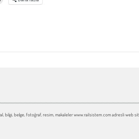
l, bilgi, belge, fotoğraf, resim, makaleler www.railsistem.com adresli web si