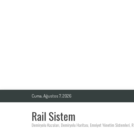
Skip
to
content
Cuma, Ağustos 7, 2026
Rail Sistem
Demiryolu Kazaları, Demiryolu Haritası, Emniyet Yönetim Sistemleri, Ray