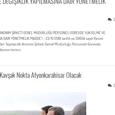
 DEĞİŞİKLİK YAPILMASINA DAİR YÖNETMELİK
K ANONİM ŞİRKETİ GENEL MÜDÜRLÜĞÜ PERSONELİ GÖREVDE YÜKSELME VE
DAİR YÖNETMELİK MADDE 1 – 23/11/2018 tarihli ve 30604 sayılı Resmî
ları Taşımacılık Anonim Şirketi Genel Müdürlüğü Personeli Görevde
esinin birinci
 Kavşak Nokta Afyonkarahisar Olacak