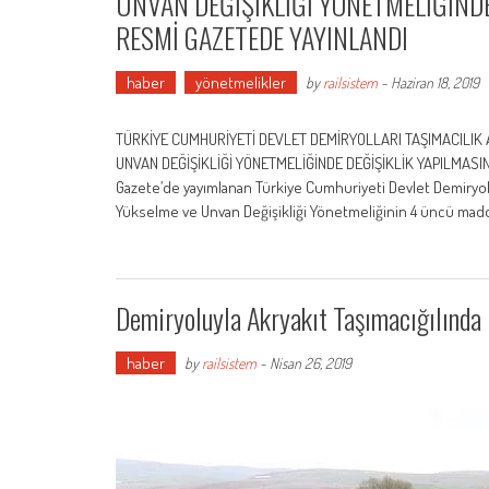
UNVAN DEĞİŞİKLİĞİ YÖNETMELİĞİNDE
RESMİ GAZETEDE YAYINLANDI
haber
yönetmelikler
by
railsistem
-
Haziran 18, 2019
TÜRKİYE CUMHURİYETİ DEVLET DEMİRYOLLARI TAŞIMACILI
UNVAN DEĞİŞİKLİĞİ YÖNETMELİĞİNDE DEĞİŞİKLİK YAPILMASINA 
Gazete’de yayımlanan Türkiye Cumhuriyeti Devlet Demiryol
Yükselme ve Unvan Değişikliği Yönetmeliğinin 4 üncü madd
Demiryoluyla Akryakıt Taşımacığılında
haber
by
railsistem
-
Nisan 26, 2019