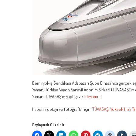
Demiryol-iş Sendikası Adapazarı Şube Binası’nda gerçekleşt
Yaman, Türkiye Vagon Sanayii Anonim Şirketi (TÜVASAŞ)’ın 
Yaman, TÜVASAŞ’ın yaptığı ve
[devamı…]
Haberin detayı ve fotoğraflar için:
TÜVASAŞ, Yüksek Hızlı Tre
Paylaşmak Güzeldir...