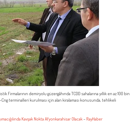
ik Firmalarının demiryolu güzergâhında TCDD sahalarına yıllık en az 100 bin
Cng terminalleri kurulması için alan kiralaması konusunda, tehlikeli
şımacığılında Kavşak Nokta Afyonkarahisar Olacak
–
RayHaber