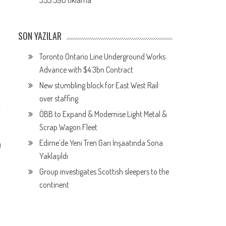
355.590 tıklama
SON YAZILAR
Toronto Ontario Line Underground Works
Advance with $4.3bn Contract
New stumbling block for East West Rail
over staffing
ÖBB to Expand & Modernise Light Metal &
Scrap Wagon Fleet
Edirne’de Yeni Tren Garı İnşaatında Sona
0
Yaklaşıldı
Group investigates Scottish sleepers to the
continent