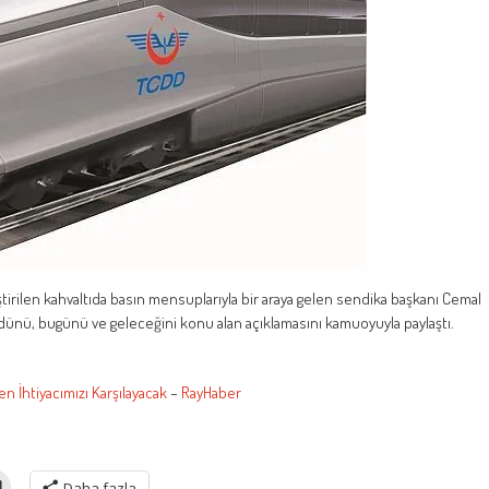
irilen kahvaltıda basın mensuplarıyla bir araya gelen sendika başkanı Cemal
dünü, bugünü ve geleceğini konu alan açıklamasını kamuoyuyla paylaştı.
n İhtiyacımızı Karşılayacak
–
RayHaber
Daha fazla