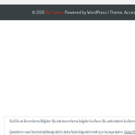
Powered by
WordPress
| Theme:
Acces
© 2026
Rail Sistem
Gizlilik ve Tanımlama Bilgileri: Bu site tanımlama bilgileri kullanır. Bu web sitesini kul
Çerezlerin nasıl kontrol edileceği dahil, daha fazla bilgi edinmek için buraya bakın:
Çerez Po