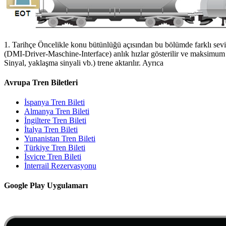
1. Tarihçe Öncelikle konu bütünlüğü açısından bu bölümde farklı seviy
(DMI-Driver-Maschine-Interface) anlık hızlar gösterilir ve maksimum hı
Sinyal, yaklaşma sinyali vb.) trene aktarılır. Ayrıca
Avrupa Tren Biletleri
İspanya Tren Bileti
Almanya Tren Bileti
İngiltere Tren Bileti
İtalya Tren Bileti
Yunanistan Tren Bileti
Türkiye Tren Bileti
İsviçre Tren Bileti
İnterrail Rezervasyonu
Google Play Uygulamarı