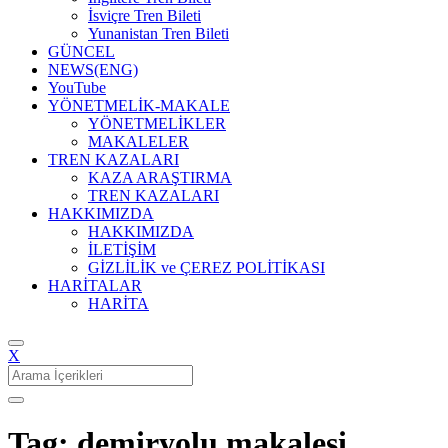
İsviçre Tren Bileti
Yunanistan Tren Bileti
GÜNCEL
NEWS(ENG)
YouTube
YÖNETMELİK-MAKALE
YÖNETMELİKLER
MAKALELER
TREN KAZALARI
KAZA ARAŞTIRMA
TREN KAZALARI
HAKKIMIZDA
HAKKIMIZDA
İLETİŞİM
GİZLİLİK ve ÇEREZ POLİTİKASI
HARİTALAR
HARİTA
X
Search
for:
Tag: demiryolu makalesi