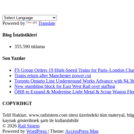
Powered by
Translate
Blog İstatistikleri
355.590 tıklama
Son Yazılar
FS Group Orders 19 High-Speed Trains for Paris–London Cha
Trains return after Manchester power cut
Toronto Ontario Line Underground Works Advance with $4.3b
New stumbling block for East West Rail over staffing
ÖBB to Expand & Modernise Light Metal & Scrap Wagon Fle
COPYRIHGT
Telif Hakları. www.railsistem.com sitesi üzerindeki tüm materyal, bilg
kaynak gösterilmek şartı ile kullanılabilir
© 2026
Rail Sistem
Powered by
WordPress
| Theme:
AccessPress Mag