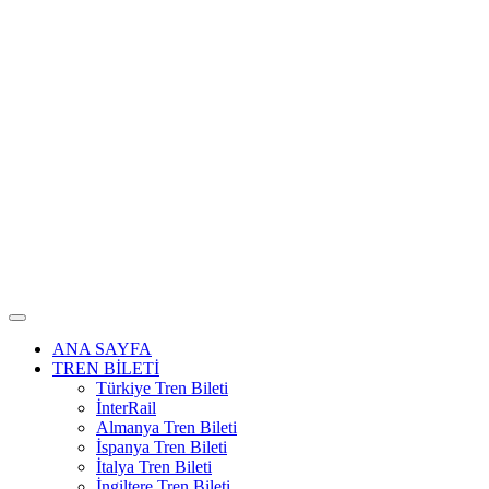
ANA SAYFA
TREN BİLETİ
Türkiye Tren Bileti
İnterRail
Almanya Tren Bileti
İspanya Tren Bileti
İtalya Tren Bileti
İngiltere Tren Bileti