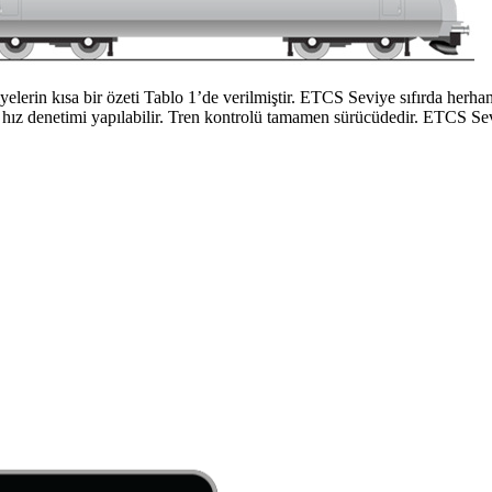
elerin kısa bir özeti Tablo 1’de verilmiştir. ETCS Seviye sıfırda herha
z denetimi yapılabilir. Tren kontrolü tamamen sürücüdedir. ETCS Seviye 1