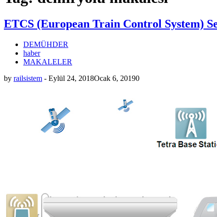
ETCS (European Train Control System) Se
DEMÜHDER
haber
MAKALELER
by
railsistem
-
Eylül 24, 2018
Ocak 6, 2019
0