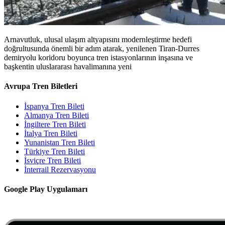
Arnavutluk, ulusal ulaşım altyapısını modernleştirme hedefi
doğrultusunda önemli bir adım atarak, yenilenen Tiran-Durres
demiryolu koridoru boyunca tren istasyonlarının inşasına ve
başkentin uluslararası havalimanına yeni
Avrupa Tren Biletleri
İspanya Tren Bileti
Almanya Tren Bileti
İngiltere Tren Bileti
İtalya Tren Bileti
Yunanistan Tren Bileti
Türkiye Tren Bileti
İsviçre Tren Bileti
İnterrail Rezervasyonu
Google Play Uygulamarı