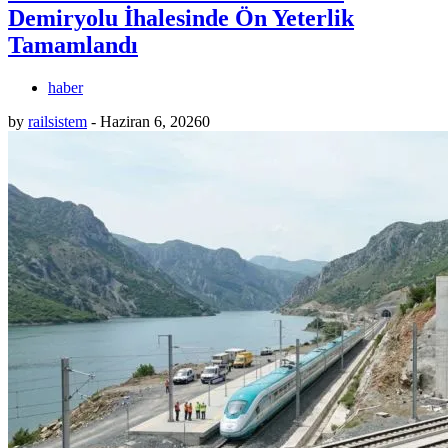
Demiryolu İhalesinde Ön Yeterlik
Tamamlandı
haber
by
railsistem
-
Haziran 6, 2026
0