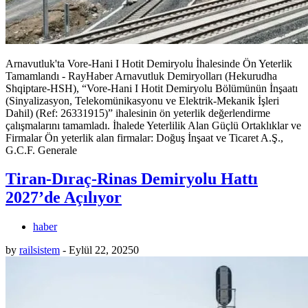
Arnavutluk'ta Vore-Hani I Hotit Demiryolu İhalesinde Ön Yeterlik
Tamamlandı - RayHaber Arnavutluk Demiryolları (Hekurudha
Shqiptare-HSH), “Vore-Hani I Hotit Demiryolu Bölümünün İnşaatı
(Sinyalizasyon, Telekomünikasyonu ve Elektrik-Mekanik İşleri
Dahil) (Ref: 26331915)” ihalesinin ön yeterlik değerlendirme
çalışmalarını tamamladı. İhalede Yeterlilik Alan Güçlü Ortaklıklar ve
Firmalar Ön yeterlik alan firmalar: Doğuş İnşaat ve Ticaret A.Ş.,
G.C.F. Generale
Tiran-Dıraç-Rinas Demiryolu Hattı
2027’de Açılıyor
haber
by
railsistem
-
Eylül 22, 2025
0