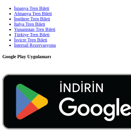
İspanya Tren Bileti
Almanya Tren Bileti
İngiltere Tren Bileti
İtalya Tren Bileti
Yunanistan Tren Bileti
Türkiye Tren Bileti
İsviçre Tren Bileti
İnterrail Rezervasyonu
Google Play Uygulamarı