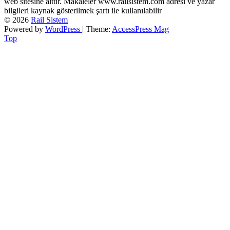
web sitesine aittir. Makaleler www.railsistem.com adresi ve yazar
bilgileri kaynak gösterilmek şartı ile kullanılabilir
© 2026
Rail Sistem
Powered by
WordPress
| Theme:
AccessPress Mag
Top