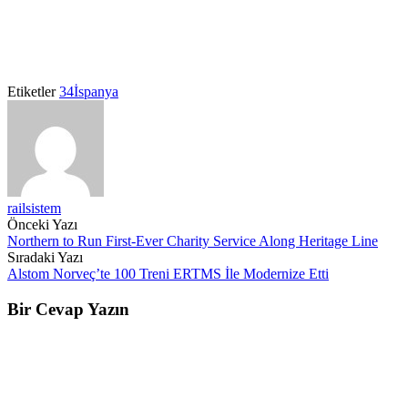
Etiketler
34İspanya
railsistem
Post
Önceki Yazı
Northern to Run First-Ever Charity Service Along Heritage Line
navigation
Sıradaki Yazı
Alstom Norveç’te 100 Treni ERTMS İle Modernize Etti
Bir Cevap Yazın