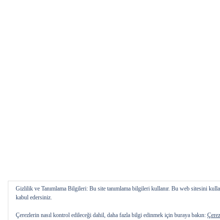
Gizlilik ve Tanımlama Bilgileri: Bu site tanımlama bilgileri kullanır. Bu web sitesini k
kabul edersiniz.
Çerezlerin nasıl kontrol edileceği dahil, daha fazla bilgi edinmek için buraya bakın:
Çerez