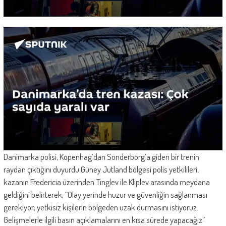
Danimarka polisi, Kopenhag’dan Sonderborg’a giden bir trenin
raydan çıktığını duyurdu.Güney Jutland bölgesi polis yetkilileri,
kazanın Fredericia üzerinden Tinglev ile Kliplev arasında meydana
geldiğini belirterek, “Olay yerinde huzur ve güvenliğin sağlanması
gerekiyor; yetkisiz kişilerin bölgeden uzak durmasını istiyoruz.
Gelişmelerle ilgili basın açıklamalarını en kısa sürede yapacağız”