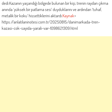
dedi.Kazanın yaşandığı bölgede bulunan bir kişi, trenin raydan çıkma
anında ‘yüksek bir patlama sesi’ duyduklarını ve ardından ‘tuhaf,
metalik bir koku’ hissettiklerini aktardı.
Kaynak
=
https://anlatilaninotesi.com.tr/20250815/danimarkada-tren-
kazasi-cok-sayida-yarali-var-1098621309.html