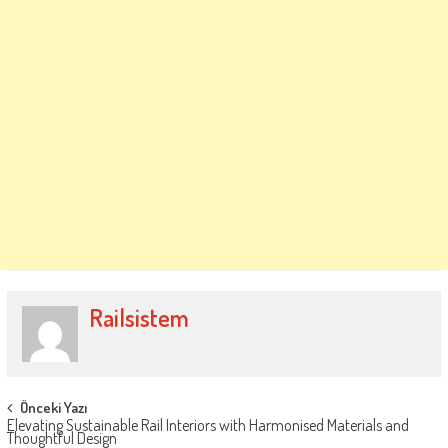
Railsistem
Post
Önceki Yazı
Elevating Sustainable Rail Interiors with Harmonised Materials and
navigation
Thoughtful Design