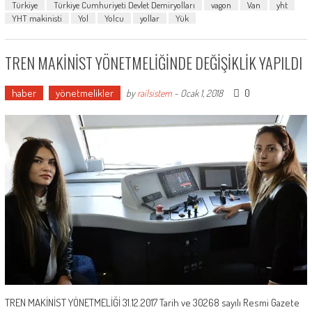
Türkiye
Türkiye Cumhuriyeti Devlet Demiryolları
vagon
Van
yht
YHT makinisti
Yol
Yolcu
yollar
Yük
TREN MAKİNİST YÖNETMELİĞİNDE DEĞİŞİKLİK YAPILDI
haber
yönetmelikler
0
by
railsistem
-
Ocak 1, 2018
TREN MAKİNİST YÖNETMELİĞİ 31.12.2017 Tarih ve 30268 sayılı Resmi Gazete