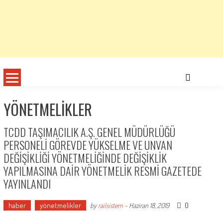
YÖNETMELIKLER
TCDD TAŞIMACILIK A.Ş. GENEL MÜDÜRLÜĞÜ
PERSONELİ GÖREVDE YÜKSELME VE UNVAN
DEĞİŞİKLİĞİ YÖNETMELİĞİNDE DEĞİŞİKLİK
YAPILMASINA DAİR YÖNETMELİK RESMİ GAZETEDE
YAYINLANDI
haber
yönetmelikler
0
by
railsistem
-
Haziran 18, 2019