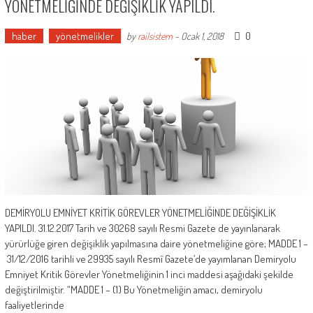
YÖNETMELİĞİNDE DEĞİŞİKLİK YAPILDI.
haber
yönetmelikler
0
by
railsistem
-
Ocak 1, 2018
DEMİRYOLU EMNİYET KRİTİK GÖREVLER YÖNETMELİĞİNDE DEĞİŞİKLİK
YAPILDI. 31.12.2017 Tarih ve 30268 sayılı Resmi Gazete de yayınlanarak
yürürlüğe giren değişiklik yapılmasına daire yönetmeliğine göre; MADDE 1 –
31/12/2016 tarihli ve 29935 sayılı Resmî Gazete’de yayımlanan Demiryolu
Emniyet Kritik Görevler Yönetmeliğinin 1 inci maddesi aşağıdaki şekilde
değiştirilmiştir. “MADDE 1 – (1) Bu Yönetmeliğin amacı, demiryolu
faaliyetlerinde