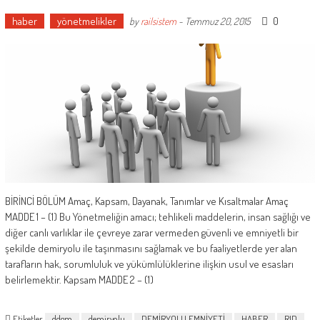
haber
yönetmelikler
0
by
railsistem
-
Temmuz 20, 2015
BİRİNCİ BÖLÜM Amaç, Kapsam, Dayanak, Tanımlar ve Kısaltmalar Amaç
MADDE 1 – (1) Bu Yönetmeliğin amacı; tehlikeli maddelerin, insan sağlığı ve
diğer canlı varlıklar ile çevreye zarar vermeden güvenli ve emniyetli bir
şekilde demiryolu ile taşınmasını sağlamak ve bu faaliyetlerde yer alan
tarafların hak, sorumluluk ve yükümlülüklerine ilişkin usul ve esasları
belirlemektir. Kapsam MADDE 2 – (1)
Etiketler
ddgm
demiryolu
DEMİRYOLU EMNİYETİ
HABER
RID