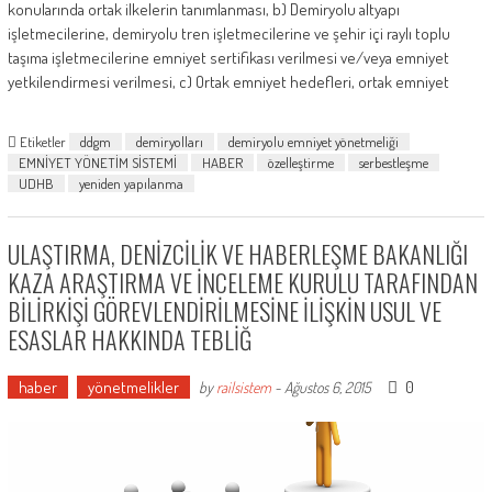
konularında ortak ilkelerin tanımlanması, b) Demiryolu altyapı
işletmecilerine, demiryolu tren işletmecilerine ve şehir içi raylı toplu
taşıma işletmecilerine emniyet sertifikası verilmesi ve/veya emniyet
yetkilendirmesi verilmesi, c) Ortak emniyet hedefleri, ortak emniyet
Etiketler
ddgm
demiryolları
demiryolu emniyet yönetmeliği
EMNİYET YÖNETİM SİSTEMİ
HABER
özelleştirme
serbestleşme
UDHB
yeniden yapılanma
ULAŞTIRMA, DENİZCİLİK VE HABERLEŞME BAKANLIĞI
KAZA ARAŞTIRMA VE İNCELEME KURULU TARAFINDAN
BİLİRKİŞİ GÖREVLENDİRİLMESİNE İLİŞKİN USUL VE
ESASLAR HAKKINDA TEBLİĞ
haber
yönetmelikler
0
by
railsistem
-
Ağustos 6, 2015