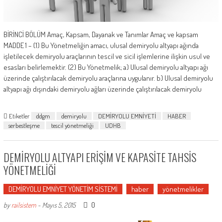
BİRİNCİ BÖLÜM Amaç, Kapsam, Dayanak ve Tanımlar Amaç ve kapsam
MADDE 1 – (1) Bu Yönetmeliğin amacı, ulusal demiryolu altyapı ağında
işletilecek demiryolu araçlarının tescil ve sicil işlemlerine ilişkin usul ve
esasları belirlemektir. (2) Bu Yönetmelik; a) Ulusal demiryolu altyapı ağı
üzerinde çalıştırılacak demiryolu araçlarına uygulanır. b) Ulusal demiryolu
altyapı ağı dışındaki demiryolu ağları üzerinde çalıştırılacak demiryolu
Etiketler
ddgm
demiryolu
DEMİRYOLU EMNİYETİ
HABER
serbestleşme
tescil yönetmeliği
UDHB
DEMİRYOLU ALTYAPI ERİŞİM VE KAPASİTE TAHSİS
YÖNETMELİĞİ
DEMİRYOLU EMNİYET YÖNETİM SİSTEMİ
haber
yönetmelikler
0
by
railsistem
-
Mayıs 5, 2015