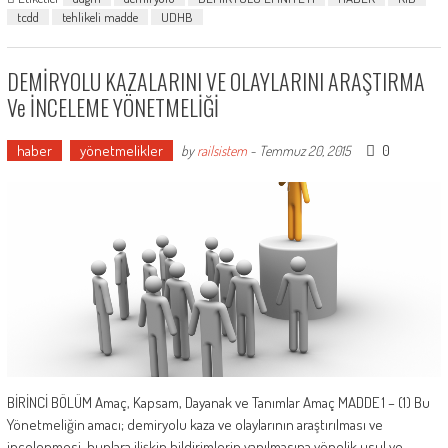
tcdd
tehlikeli madde
UDHB
DEMİRYOLU KAZALARINI VE OLAYLARINI ARAŞTIRMA
Ve İNCELEME YÖNETMELİĞİ
haber
yönetmelikler
0
by
railsistem
-
Temmuz 20, 2015
BİRİNCİ BÖLÜM Amaç, Kapsam, Dayanak ve Tanımlar Amaç MADDE 1 – (1) Bu
Yönetmeliğin amacı; demiryolu kaza ve olaylarının araştırılması ve
incelenmesi, bunlara ilişkin bildirimlerin yapılmasına yönelik usul ve