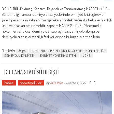
BİRİNCİ BÖLÜM Amaç, Kapsam, Dayanak ve Tanımlar Amaç MADDE 1 – (1) Bu
Yönetmeliğin amacı, demiryolu faaliyetlerinde emniyet kritik görevleri
yapan personelin sahip olması gereken mesleki yeterlilik belgeleri ile ilgili
usul ve esasları belirlemektir. Kapsam MADDE 2 – (1) Bu Yönetmelik
hükümleri; a) Ulusal demiryolu altyapı ağında, demiryolu altyapı ve
demiryolu tren işletmeciliği faaliyetlerinde bulunan işletmecilerin
Etiketler
ddgm
DEMİRYOLU EMNİYET KRİTİK GÖREVLER YÖNETMELİĞİ
DEMİRYOLU EMNİYETİ
EMNİYET YÖNETİM SİSTEMİ
UDHB
TCDD ANA STATÜSÜ DEĞİŞTİ
haber
yönetmelikler
0
by
railsistem
-
Haziran 4, 2016