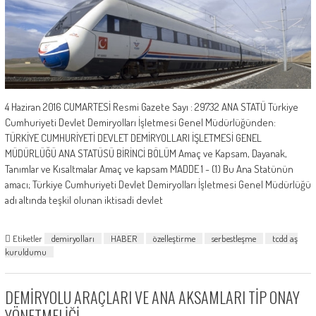
4 Haziran 2016 CUMARTESİ Resmi Gazete Sayı : 29732 ANA STATÜ Türkiye
Cumhuriyeti Devlet Demiryolları İşletmesi Genel Müdürlüğünden:
TÜRKİYE CUMHURİYETİ DEVLET DEMİRYOLLARI İŞLETMESİ GENEL
MÜDÜRLÜĞÜ ANA STATÜSÜ BİRİNCİ BÖLÜM Amaç ve Kapsam, Dayanak,
Tanımlar ve Kısaltmalar Amaç ve kapsam MADDE 1 - (1) Bu Ana Statünün
amacı; Türkiye Cumhuriyeti Devlet Demiryolları İşletmesi Genel Müdürlüğü
adı altında teşkil olunan iktisadi devlet
Etiketler
demiryolları
HABER
özelleştirme
serbestleşme
tcdd aş
kuruldumu
DEMİRYOLU ARAÇLARI VE ANA AKSAMLARI TİP ONAY
YÖNETMELİĞİ