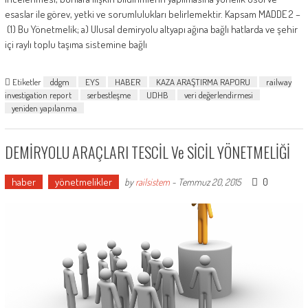
esaslar ile görev, yetki ve sorumlulukları belirlemektir. Kapsam MADDE 2 –
(1) Bu Yönetmelik; a) Ulusal demiryolu altyapı ağına bağlı hatlarda ve şehir
içi raylı toplu taşıma sistemine bağlı
Etiketler
ddgm
EYS
HABER
KAZA ARAŞTIRMA RAPORU
railway
investigation report
serbestleşme
UDHB
veri değerlendirmesi
yeniden yapılanma
DEMİRYOLU ARAÇLARI TESCİL Ve SİCİL YÖNETMELİĞİ
haber
yönetmelikler
0
by
railsistem
-
Temmuz 20, 2015