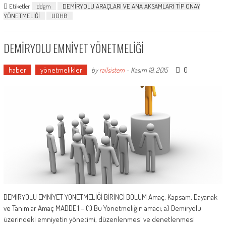
Etiketler
ddgm
DEMİRYOLU ARAÇLARI VE ANA AKSAMLARI TİP ONAY
YÖNETMELİĞİ
UDHB
DEMİRYOLU EMNİYET YÖNETMELİĞİ
haber
yönetmelikler
0
by
railsistem
-
Kasım 19, 2015
DEMİRYOLU EMNİYET YÖNETMELİĞİ BİRİNCİ BÖLÜM Amaç, Kapsam, Dayanak
ve Tanımlar Amaç MADDE 1 – (1) Bu Yönetmeliğin amacı; a) Demiryolu
üzerindeki emniyetin yönetimi, düzenlenmesi ve denetlenmesi