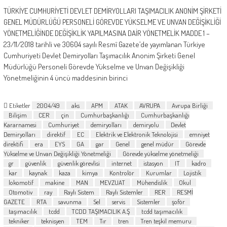
TÜRKİYE CUMHURİYETİ DEVLET DEMİRYOLLARI TAŞIMACILIK ANONİM ŞİRKETİ
GENEL MÜDÜRLÜĞÜ PERSONELİ GÖREVDE YÜKSELME VE UNVAN DEĞİŞİKLİĞİ
YÖNETMELİĞİNDE DEĞİŞİKLİK YAPILMASINA DAİR YÖNETMELİK MADDE 1 –
23/11/2018 tarihli ve 30604 sayılı Resmî Gazete’de yayımlanan Türkiye
Cumhuriyeti Devlet Demiryolları Taşımacılık Anonim Şirketi Genel
Müdürlüğü Personeli Görevde Yükselme ve Unvan Değişikliği
Yönetmeliğinin 4 üncü maddesinin birinci
Etiketler
2004/49
aks
APM
ATAK
AVRUPA
Avrupa Birliği
Bilişim
CER
çin
Cumhurbaşkanlığı
Cumhurbaşkanlığı
Kararnamesi
Cumhuriyet
demiryolları
demiryolu
Devlet
Demiryolları
direktif
EC
Elektrik ve Elektronik Teknolojisi
emniyet
direktifi
era
EYS
GA
gar
Genel
genel müdür
Görevde
Yükselme ve Unvan Değişikliği Yönetmeliği
Görevde yükselme yönetmeliği
gr
güvenlik
güvenlik görevlisi
internet
istasyon
IT
kadro
kar
kaynak
kaza
kimya
Kontrolör
Kurumlar
Lojistik
lokomotif
makine
MAN
MEVZUAT
Mühendislik
Okul
Otomotiv
ray
Raylı Sistem
Raylı Sistemler
RER
RESMİ
GAZETE
RTA
savunma
Sel
servis
Sistemler
şoför
taşımacılık
tcdd
TCDD TAŞIMACILIK A.Ş
tcdd taşımacılık
tekniker
teknisyen
TEM
Tır
tren
Tren teşkil memuru