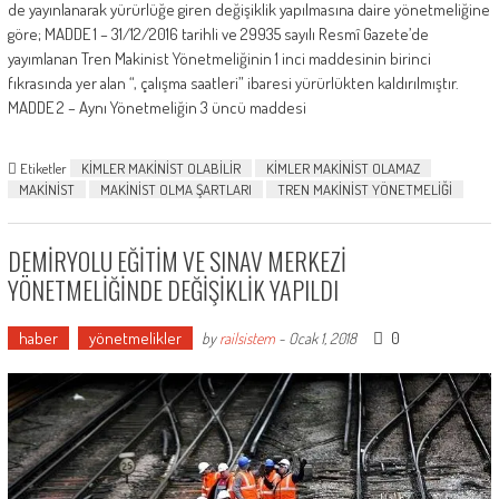
de yayınlanarak yürürlüğe giren değişiklik yapılmasına daire yönetmeliğine
göre; MADDE 1 – 31/12/2016 tarihli ve 29935 sayılı Resmî Gazete’de
yayımlanan Tren Makinist Yönetmeliğinin 1 inci maddesinin birinci
fıkrasında yer alan “, çalışma saatleri” ibaresi yürürlükten kaldırılmıştır.
MADDE 2 – Aynı Yönetmeliğin 3 üncü maddesi
Etiketler
KİMLER MAKİNİST OLABİLİR
KİMLER MAKİNİST OLAMAZ
MAKİNİST
MAKİNİST OLMA ŞARTLARI
TREN MAKİNİST YÖNETMELİĞİ
DEMİRYOLU EĞİTİM VE SINAV MERKEZİ
YÖNETMELİĞİNDE DEĞİŞİKLİK YAPILDI
haber
yönetmelikler
0
by
railsistem
-
Ocak 1, 2018