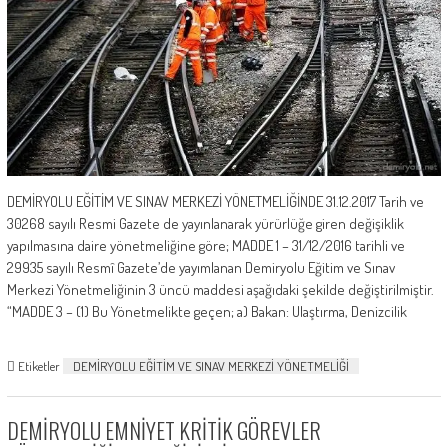
DEMİRYOLU EĞİTİM VE SINAV MERKEZİ YÖNETMELİĞİNDE 31.12.2017 Tarih ve
30268 sayılı Resmi Gazete de yayınlanarak yürürlüğe giren değişiklik
yapılmasına daire yönetmeliğine göre; MADDE 1 – 31/12/2016 tarihli ve
29935 sayılı Resmî Gazete’de yayımlanan Demiryolu Eğitim ve Sınav
Merkezi Yönetmeliğinin 3 üncü maddesi aşağıdaki şekilde değiştirilmiştir.
“MADDE 3 – (1) Bu Yönetmelikte geçen; a) Bakan: Ulaştırma, Denizcilik
Etiketler
DEMİRYOLU EĞİTİM VE SINAV MERKEZİ YÖNETMELİĞİ
DEMİRYOLU EMNİYET KRİTİK GÖREVLER