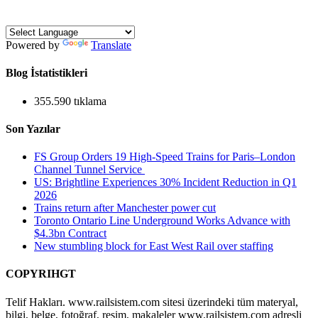
Powered by
Translate
Blog İstatistikleri
355.590 tıklama
Son Yazılar
FS Group Orders 19 High-Speed Trains for Paris–London
Channel Tunnel Service
US: Brightline Experiences 30% Incident Reduction in Q1
2026
Trains return after Manchester power cut
Toronto Ontario Line Underground Works Advance with
$4.3bn Contract
New stumbling block for East West Rail over staffing
COPYRIHGT
Telif Hakları. www.railsistem.com sitesi üzerindeki tüm materyal,
bilgi, belge, fotoğraf, resim, makaleler www.railsistem.com adresli