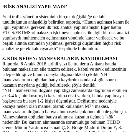
‘RİSK ANALİZİ YAPILMADI’
Yeni trafik yönetim sisteminin birçok değişikliğe de tabi
tutulduğunun anlaşıldığı belirtilen raporda, “Hattın açılması kararı ile
ilgili yapılması gereken ilk risk analizi yapılmamıştır. Eğer hattın
ETCS/FRTMS olmaksızın işletmeye açılması ile ilgili bir risk analizi
yapılsaydı muhtemelen açılmaması yönünde karar verilecek ve bu
başlık altında sonradan yapılması gerektiği düşünülen hiçbir risk
analizine gerek kalmayacaktı” tespitinde bulunuldu.
3. KÖK NEDEN: MANEVRALARIN KAYDIRILMASI
Raporda, 6 Aralık 2018 tarihli yazı ile trenlerin Ankara batıda
bulunan makasların elle tanzim edilerek, kabul ve sevk edilmesinin
talep edildiği ve bunun onaylandığına dikkat çekildi. YHT
manevralarının doğudan batıya kaydırılmasından 4 gün sonra
kazanın meydana geldiği belirtilerek, şöyle denildi:
“YHT manevraları doğuda yapıldığı zamanlarda doğrudan etkili en
az 3-4 kişinin kusuruyla kaza olma riski varken, batıda yapılmaya
başlayınca bu sayı 1-2 kişiyi düşmüştür. Değiştirme nedeniyle
kazaya neden olan manuel olarak kullanılan M74 makası,
manevraların doğudan batıya alınmasıyla çok önemli hale gelmiştir.
Manevraların doğudan batıya alınması kazanın üçüncü ‘kök’
nedenidir. Bu kararın alınmasında sorumluluğu bulunan TCDD
Genel Müdür Yardımcısı İsmail Ç, 8. Bölge Müdürü Duran Y, 8.