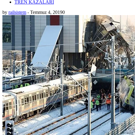
TREN KAZALARI
by
railsistem
-
Temmuz 4, 2019
0