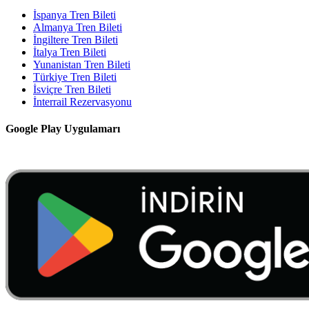
İspanya Tren Bileti
Almanya Tren Bileti
İngiltere Tren Bileti
İtalya Tren Bileti
Yunanistan Tren Bileti
Türkiye Tren Bileti
İsviçre Tren Bileti
İnterrail Rezervasyonu
Google Play Uygulamarı