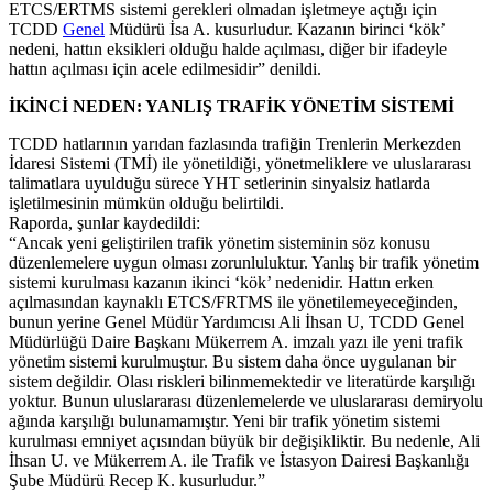
ETCS/ERTMS sistemi gerekleri olmadan işletmeye açtığı için
TCDD
Genel
Müdürü İsa A. kusurludur. Kazanın birinci ‘kök’
nedeni, hattın eksikleri olduğu halde açılması, diğer bir ifadeyle
hattın açılması için acele edilmesidir” denildi.
İKİNCİ NEDEN: YANLIŞ TRAFİK YÖNETİM SİSTEMİ
TCDD hatlarının yarıdan fazlasında trafiğin Trenlerin Merkezden
İdaresi Sistemi (TMİ) ile yönetildiği, yönetmeliklere ve uluslararası
talimatlara uyulduğu sürece YHT setlerinin sinyalsiz hatlarda
işletilmesinin mümkün olduğu belirtildi.
Raporda, şunlar kaydedildi:
“Ancak yeni geliştirilen trafik yönetim sisteminin söz konusu
düzenlemelere uygun olması zorunluluktur. Yanlış bir trafik yönetim
sistemi kurulması kazanın ikinci ‘kök’ nedenidir. Hattın erken
açılmasından kaynaklı ETCS/FRTMS ile yönetilemeyeceğinden,
bunun yerine Genel Müdür Yardımcısı Ali İhsan U, TCDD Genel
Müdürlüğü Daire Başkanı Mükerrem A. imzalı yazı ile yeni trafik
yönetim sistemi kurulmuştur. Bu sistem daha önce uygulanan bir
sistem değildir. Olası riskleri bilinmemektedir ve literatürde karşılığı
yoktur. Bunun uluslararası düzenlemelerde ve uluslararası demiryolu
ağında karşılığı bulunamamıştır. Yeni bir trafik yönetim sistemi
kurulması emniyet açısından büyük bir değişikliktir. Bu nedenle, Ali
İhsan U. ve Mükerrem A. ile Trafik ve İstasyon Dairesi Başkanlığı
Şube Müdürü Recep K. kusurludur.”