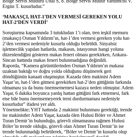
Bölge Servis Müdürü Ünal S, 8. Bölge Servis Müdür Yardımcısı V.
Ergün T. kusurludur.”
‘MAKASÇI, HAT-1’DEN VERMESİ GEREKEN YOLU
HAT-2’DEN VERDİ’
Soruşturma kapsamında 3 tutukludan 1’i olan, tren teşkil memuru
(makasçı) Osman Yıldırım’ın, hat-1’den vermesi gereken yolu hat-
2’den vermesi nedeniyle kusurlu olduğu belirtildi. Sinyalsiz
işletmecilik yapılan hatlarda, makasın, istasyonun hangi yoluna
düzenlendiğini gösteren makas feneri olması gerekirken, Ankara-
Sincan hattında makas feneri bulunmadığına değinildi.
Raporda, “Kamera görüntülerinden Osman Yıldırım’ın makasa
uzaktan baktığı ve doğru yolda olduğunu düşünerek geri
döndüğünün kanaati oluşmuştur. Kazada ölen makinist Adem
Yaşar’ın, hat-1’den gitmesi gerekirken hat-2’den gittiğinin farkında
olmaması ya da bunu önemsememesi kazaya neden olmuştur. Adem
Yaşar, 6 dakika boyunca yanlış hattan gittiğini fark etmemesi, fark
etse bile bunu önemsemeyerek treni durdurmaması nedeniyle
kusurludur” ifadesi yer aldı.
Yönetmelikte; YHT hattında 2 makinist bulunması gerektiği, trende
ise makinistler Adem Yaşar, kazada ölen Hulusi Böler ve Ahmet
Turan Demir’in bulunduğu, görevli olmamasına rağmen Hulusi
Böler’in trende olduğu, görevli olan Ahmet Turan Demir’in ise
trende bulunmadığı belirtilerek, “Böler ve Demir’in kusurlu olup