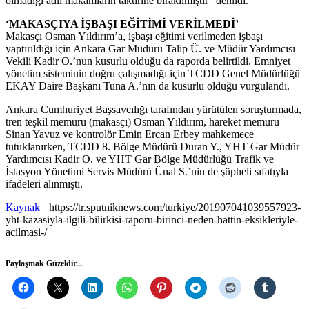
olmadığı adli makamların taktirine bırakılmıştır” denildi.
‘MAKASÇIYA İŞBAŞI EĞİTİMİ VERİLMEDİ’
Makasçı Osman Yıldırım’a, işbaşı eğitimi verilmeden işbaşı
yaptırıldığı için Ankara Gar Müdürü Talip Ü. ve Müdür Yardımcısı
Vekili Kadir O.’nun kusurlu olduğu da raporda belirtildi. Emniyet
yönetim sisteminin doğru çalışmadığı için TCDD Genel Müdürlüğü
EKAY Daire Başkanı Tuna A.’nın da kusurlu olduğu vurgulandı.
Ankara Cumhuriyet Başsavcılığı tarafından yürütülen soruşturmada,
tren teşkil memuru (makasçı) Osman Yıldırım, hareket memuru
Sinan Yavuz ve kontrolör Emin Ercan Erbey mahkemece
tutuklanırken, TCDD 8. Bölge Müdürü Duran Y., YHT Gar Müdür
Yardımcısı Kadir O. ve YHT Gar Bölge Müdürlüğü Trafik ve
İstasyon Yönetimi Servis Müdürü Ünal S.’nin de şüpheli sıfatıyla
ifadeleri alınmıştı.
Kaynak
= https://tr.sputniknews.com/turkiye/201907041039557923-
yht-kazasiyla-ilgili-bilirkisi-raporu-birinci-neden-hattin-eksikleriyle-
acilmasi-/
Paylaşmak Güzeldir...