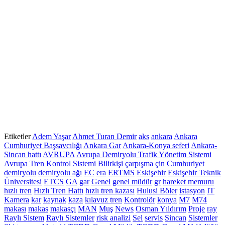
Etiketler
Adem Yaşar
Ahmet Turan Demir
aks
ankara
Ankara
Cumhuriyet Başsavcılığı
Ankara Gar
Ankara-Konya seferi
Ankara-
Sincan hattı
AVRUPA
Avrupa Demiryolu Trafik Yönetim Sistemi
Avrupa Tren Kontrol Sistemi
Bilirkişi
çarpışma
çin
Cumhuriyet
demiryolu
demiryolu ağı
EC
era
ERTMS
Eskişehir
Eskişehir Teknik
Üniversitesi
ETCS
GA
gar
Genel
genel müdür
gr
hareket memuru
hızlı tren
Hızlı Tren Hattı
hızlı tren kazası
Hulusi Böler
istasyon
IT
Kamera
kar
kaynak
kaza
kılavuz tren
Kontrolör
konya
M7
M74
makası
makas
makasçı
MAN
Muş
News
Osman Yıldırım
Proje
ray
Raylı Sistem
Raylı Sistemler
risk analizi
Sel
servis
Sincan
Sistemler